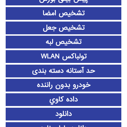
تشخیص امضا
تشخیص جعل
تشخیص لبه
تولباکس WLAN
حد آستانه دسته بندی
خودرو بدون راننده
داده كاوي
دانلود