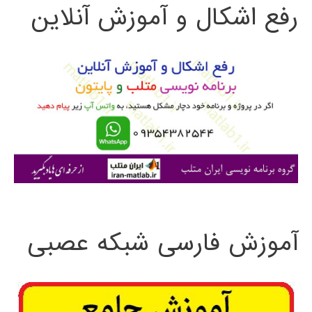
رفع اشکال و آموزش آنلاین
ج
و
ب
ر
ا
ی
:
آموزش فارسی شبکه عصبی