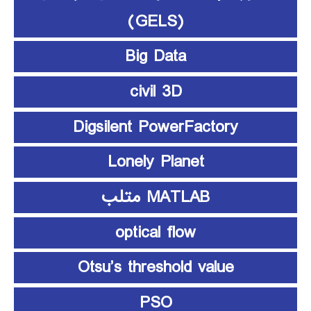
(GELS)
Big Data
civil 3D
Digsilent PowerFactory
Lonely Planet
MATLAB متلب
optical flow
Otsu’s threshold value
PSO