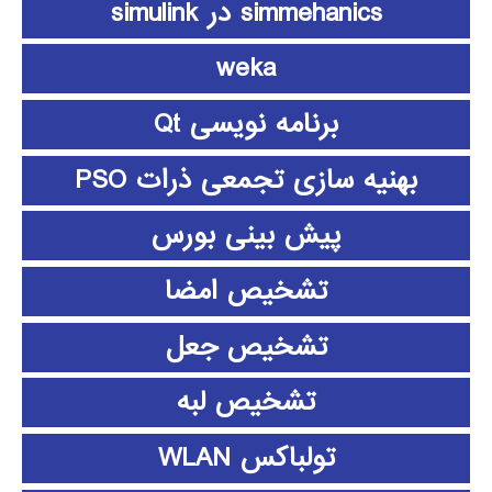
simmehanics در simulink
weka
برنامه نویسی Qt
بهنیه سازی تجمعی ذرات PSO
پیش بینی بورس
تشخیص امضا
تشخیص جعل
تشخیص لبه
تولباکس WLAN