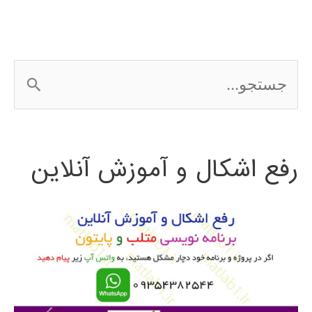
آنالیز
داده
ج
های
س
کیفی
ت
MAXQDA
رفع اشکال و آموزش آنلاین
ج
و
ب
ر
ا