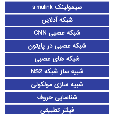
سیمولینک simulink
شبکه آدلاین
شبکه عصبی CNN
شبکه عصبی در پایتون
شبکه های عصبی
شبیه ساز شبکه NS2
شبیه سازی مولکولی
شناسایی حروف
فیلتر تطبیقی