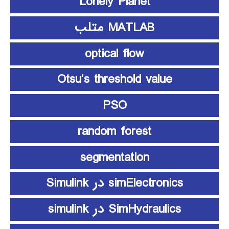
Lonely Planet
MATLAB متلب
optical flow
Otsu’s threshold value
PSO
random forest
segmentation
simElectronics در Simulink
SimHydraulics در simulink