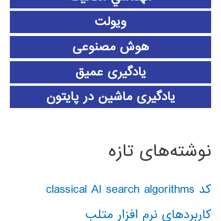
ویولت
هوش مصنوعی
یادگیری عمیق
یادگیری ماشین در پایتون
نوشته‌های تازه
کد classical AI search algorithms
کاربردهای نرم افزار متلب