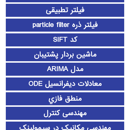
فیلتر تطبیقی
فیلتر ذره particle filter
کد SIFT
ماشین بردار پشتیبان
مدل ARIMA
معادلات دیفرانسیل ODE
منطق فازي
مهندسی کنترل
مهندسی مکانیک در سیمولینک