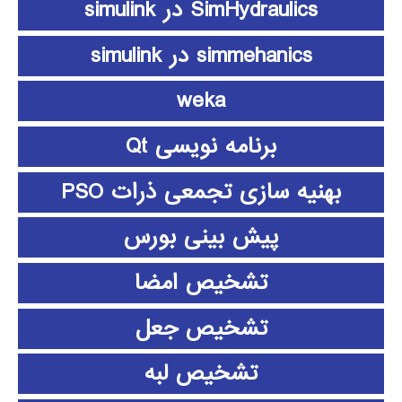
SimHydraulics در simulink
simmehanics در simulink
weka
برنامه نویسی Qt
بهنیه سازی تجمعی ذرات PSO
پیش بینی بورس
تشخیص امضا
تشخیص جعل
تشخیص لبه