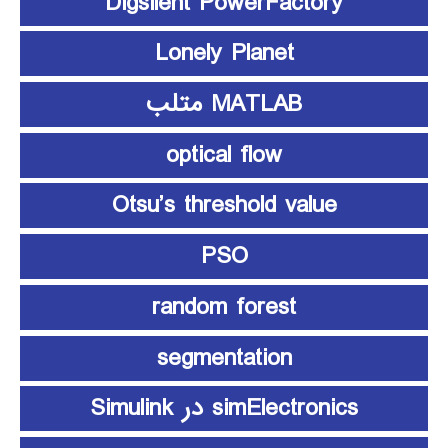
Digsilent PowerFactory
Lonely Planet
MATLAB متلب
optical flow
Otsu’s threshold value
PSO
random forest
segmentation
simElectronics در Simulink