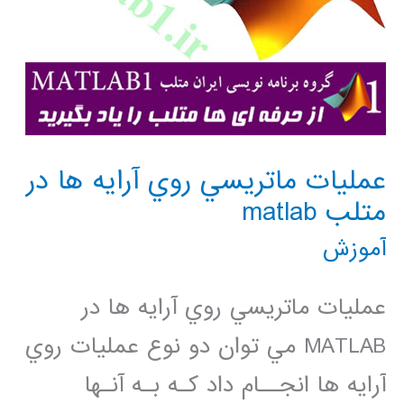
عمليات ماتريسي روي آرايه ها در
متلب matlab
آموزش
عمليات ماتريسي روي آرايه ها در
MATLAB مي توان دو نوع عمليات روي
آرايه ها انجــام داد كـه بـه آنـها