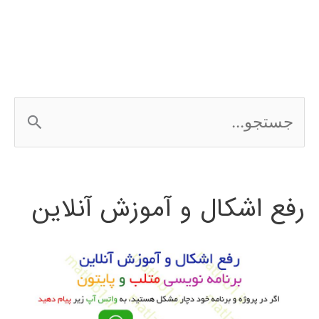
ها
در
متلب
ج
matlab
س
ت
رفع اشکال و آموزش آنلاین
ج
و
ب
ر