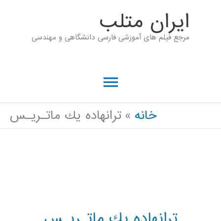
رش
ايران متلب
ه
مرجع فیلم های آموزشی فارسی دانشگاهی و مهندسی
حتوا
فهرست
اصلی
خانه
ترانهاده يك ماتـريـس
ترانهاده يك ماتـريـس