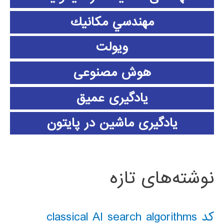
مهندسي مكانيك
ویولت
هوش مصنوعی
یادگیری عمیق
یادگیری ماشین در پایتون
نوشته‌های تازه
کد classical AI search algorithms