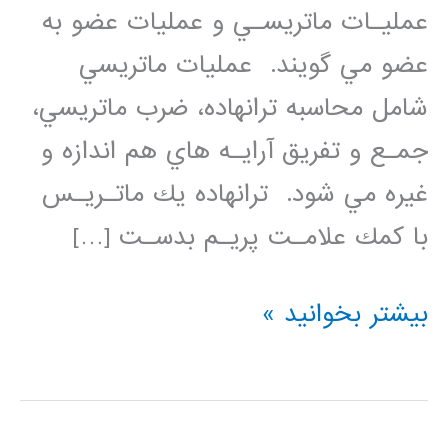
عمليـات ماتريسـي و عمليات عضو به
عضو مي گويند. عمليات ماتريسي
شامل محاسبه ترانهاده، ضرب ماتريسي،
جمـع و تفريق آرايـه هاي هم اندازه و
غيره مي شود. ترانهاده يك ماتـريـس
با كمك علامـت پريـم بدسـت […]
عمليات
بیشتر بخوانید »
ماتريسي
روي
آرايه