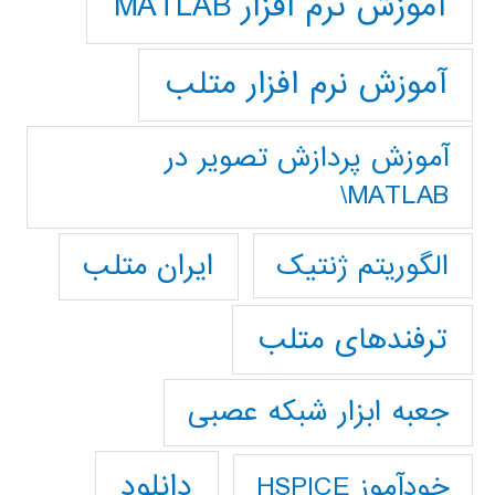
آموزش نرم افزار MATLAB
آموزش نرم افزار متلب
آموزش پردازش تصوير در
MATLAB\
ایران متلب
الگوریتم ژنتیک
ترفندهای متلب
جعبه ابزار شبکه عصبی
دانلود
خودآموز HSPICE