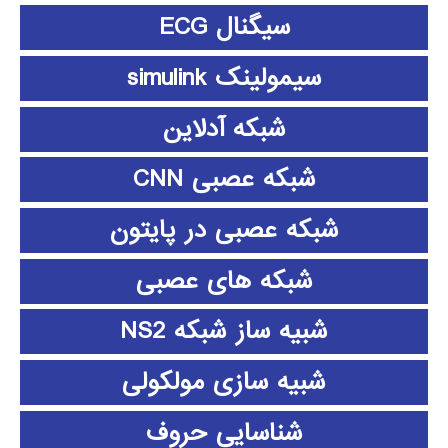
سیگنال ECG
سیمولینک simulink
شبکه آدلاین
شبکه عصبی CNN
شبکه عصبی در پایتون
شبکه های عصبی
شبیه ساز شبکه NS2
شبیه سازی مولکولی
شناسایی حروف