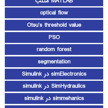
MATLAB متلب
optical flow
Otsu’s threshold value
PSO
random forest
segmentation
simElectronics در Simulink
SimHydraulics در simulink
simmehanics در simulink