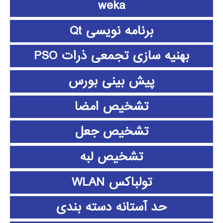
weka
برنامه نویسی Qt
بهنیه سازی تجمعی ذرات PSO
پیش بینی بورس
تشخیص امضا
تشخیص جعل
تشخیص لبه
تولباکس WLAN
حد آستانه دسته بندی