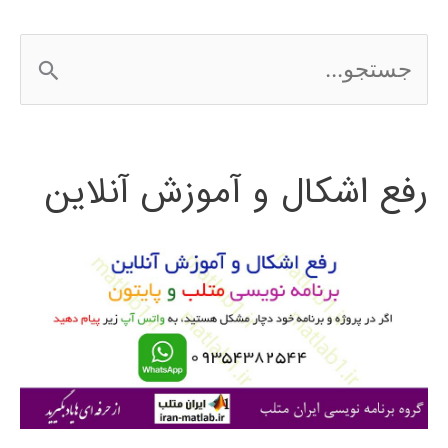
matlab
ج
س
ت
رفع اشکال و آموزش آنلاین
ج
و
ب
ر
ا
ی