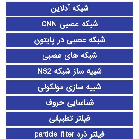
شبکه آدلاین
شبکه عصبی CNN
شبکه عصبی در پایتون
شبکه های عصبی
شبیه ساز شبکه NS2
شبیه سازی مولکولی
شناسایی حروف
فیلتر تطبیقی
فیلتر ذره particle filter