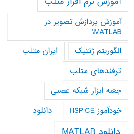
آموزش نرم افزار متلب
آموزش پردازش تصوير در
MATLAB\
ایران متلب
الگوریتم ژنتیک
ترفندهای متلب
جعبه ابزار شبکه عصبی
دانلود
خودآموز HSPICE
دانلود MATLAB