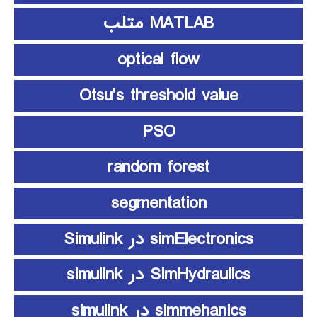
MATLAB متلب
optical flow
Otsu’s threshold value
PSO
random forest
segmentation
simElectronics در Simulink
SimHydraulics در simulink
simmehanics در simulink