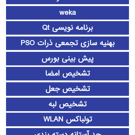
weka
برنامه نویسی Qt
بهنیه سازی تجمعی ذرات PSO
پیش بینی بورس
تشخیص امضا
تشخیص جعل
تشخیص لبه
تولباکس WLAN
حد آستانه دسته بندی