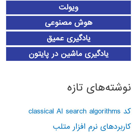
ویولت
هوش مصنوعی
یادگیری عمیق
یادگیری ماشین در پایتون
نوشته‌های تازه
کد classical AI search algorithms
کاربردهای نرم افزار متلب