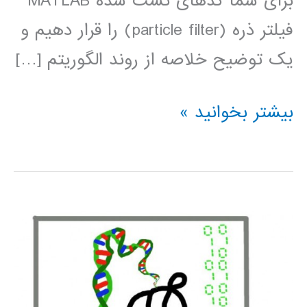
برای شما کدهای تست شده MATLAB
فیلتر ذره (particle filter) را قرار دهیم و
یک توضیح خلاصه از روند الگوریتم […]
Particle
بیشتر بخوانید »
filter
(فیلتر
ذره)