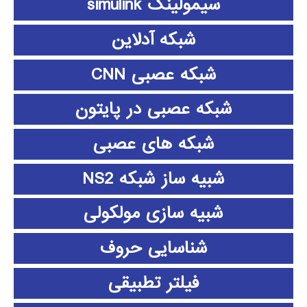
سیمولینک simulink
شبکه آدلاین
شبکه عصبی CNN
شبکه عصبی در پایتون
شبکه های عصبی
شبیه ساز شبکه NS2
شبیه سازی مولکولی
شناسایی حروف
فیلتر تطبیقی