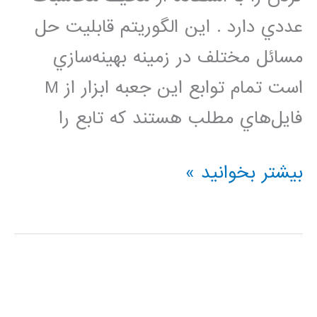
عددي دارد . اين الگوريتم قابليت حل
مسائل مختلف در زمينه بهينه‌سازي
است تمام توابع اين جعبه ابزار از M
فايل‌هاي مطلب هستند كه تابع را
نحوه
بیشتر بخوانید »
كد
نويسي
الگوريتم
ژنتيك