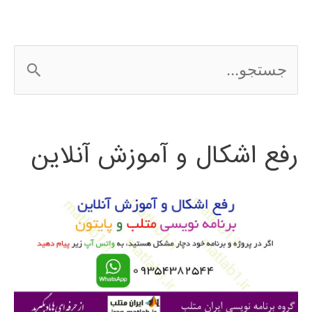
ج
س
ت
رفع اشکال و آموزش آنلاین
ج
و
ب
ر
ا
ی