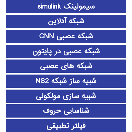
سیمولینک simulink
شبکه آدلاین
شبکه عصبی CNN
شبکه عصبی در پایتون
شبکه های عصبی
شبیه ساز شبکه NS2
شبیه سازی مولکولی
شناسایی حروف
فیلتر تطبیقی