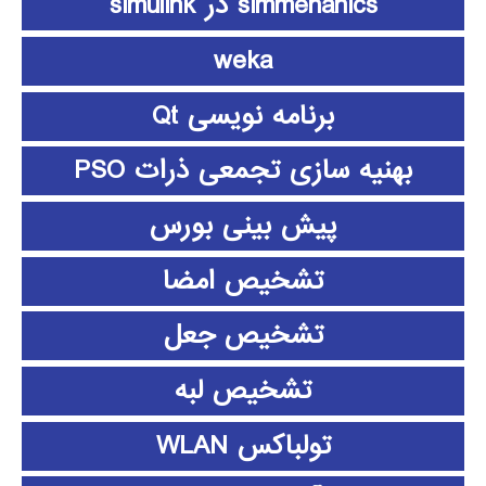
simmehanics در simulink
weka
برنامه نویسی Qt
بهنیه سازی تجمعی ذرات PSO
پیش بینی بورس
تشخیص امضا
تشخیص جعل
تشخیص لبه
تولباکس WLAN