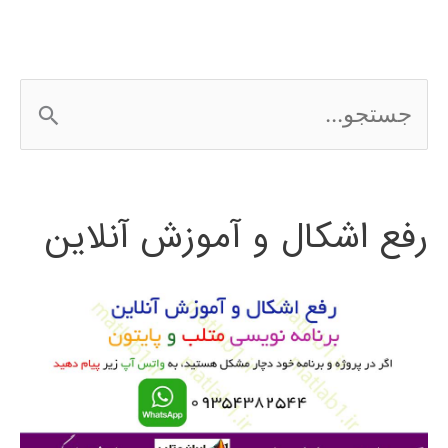
متلب
matlab
ج
س
ت
رفع اشکال و آموزش آنلاین
ج
و
ب
ر
ا