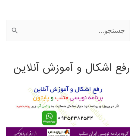
ج
س
ت
رفع اشکال و آموزش آنلاین
ج
و
ب
ر
ا
ی