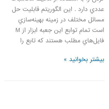
عددي دارد . اين الگوريتم قابليت حل
مسائل مختلف در زمينه بهينه‌سازي
است تمام توابع اين جعبه ابزار از M
فايل‌هاي مطلب هستند كه تابع را
نحوه
بیشتر بخوانید »
كد
نويسي
الگوريتم
ژنتيك