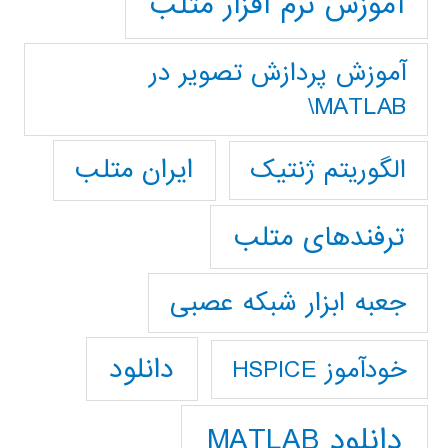
آموزش نرم افزار متلب
آموزش پردازش تصوير در
MATLAB\
ایران متلب
الگوریتم ژنتیک
ترفندهای متلب
جعبه ابزار شبکه عصبی
دانلود
خودآموز HSPICE
دانلود MATLAB