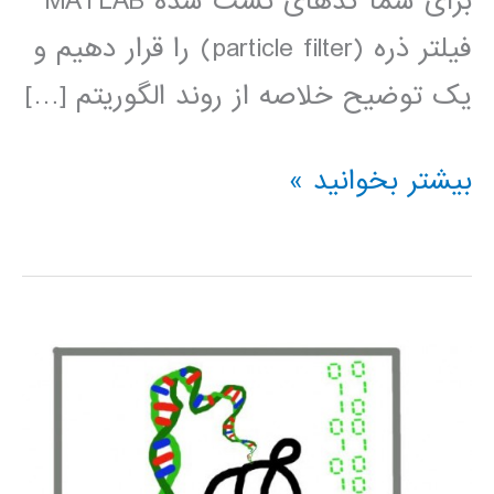
برای شما کدهای تست شده MATLAB
فیلتر ذره (particle filter) را قرار دهیم و
یک توضیح خلاصه از روند الگوریتم […]
Particle
بیشتر بخوانید »
filter
(فیلتر
ذره)