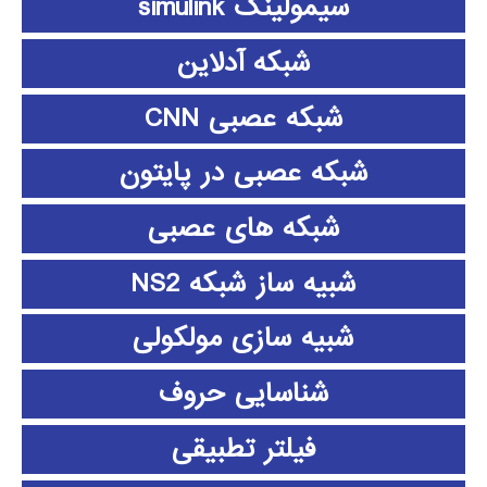
سیمولینک simulink
شبکه آدلاین
شبکه عصبی CNN
شبکه عصبی در پایتون
شبکه های عصبی
شبیه ساز شبکه NS2
شبیه سازی مولکولی
شناسایی حروف
فیلتر تطبیقی