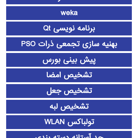
weka
برنامه نویسی Qt
بهنیه سازی تجمعی ذرات PSO
پیش بینی بورس
تشخیص امضا
تشخیص جعل
تشخیص لبه
تولباکس WLAN
حد آستانه دسته بندی