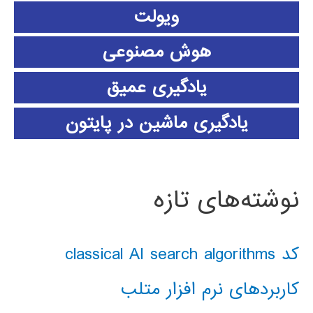
ویولت
هوش مصنوعی
یادگیری عمیق
یادگیری ماشین در پایتون
نوشته‌های تازه
کد classical AI search algorithms
کاربردهای نرم افزار متلب