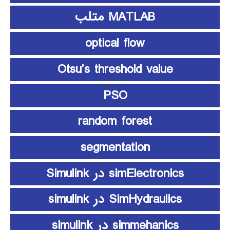
MATLAB متلب
optical flow
Otsu’s threshold value
PSO
random forest
segmentation
simElectronics در Simulink
SimHydraulics در simulink
simmehanics در simulink