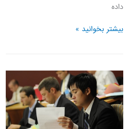
داده
آموزش
بیشتر بخوانید »
جعبه
ابزار
برازش
داده
curve
fitting
در
متلب