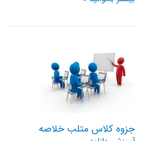
حل
معادلات
دیفرانسیل
معمولی
در
متلب
جزوه کلاس متلب خلاصه