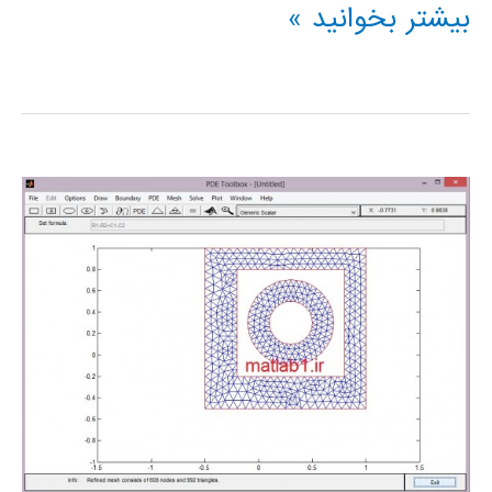
اموزش
بیشتر بخوانید »
متلب_pdepe(حل
عددی
معادله
حرارت
پاره
ای
وابسته
به
زمان)