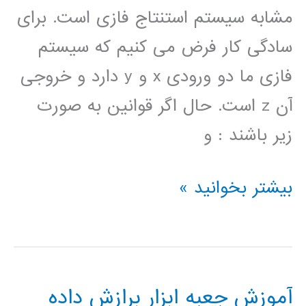
مشابه سيستم استنتاج فازی است. برای
سادگی کار فرض می کنيم که سيستم
فازی ما دو ورودی x و y دارد و خروجی
آن z است. حال اگر قوانين به صورت
زير باشند : و
سيستم
بیشتر بخوانید »
های
فازی
بررسی
آموزش جعبه ابزار برازش داده
روشهای