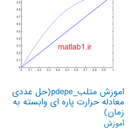
برازش
منحنی
در
متلب
اموزش متلب_pdepe(حل عددی
معادله حرارت پاره ای وابسته به
زمان)
آموزش