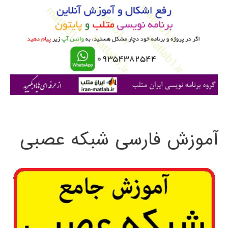
ب
ر
ا
ی
:
آموزش فارسی شبکه عصبی