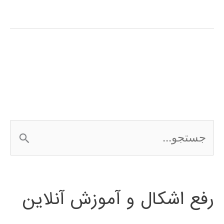
با
ماتريسها
ج
س
ت
رفع اشکال و آموزش آنلاین
ج
و