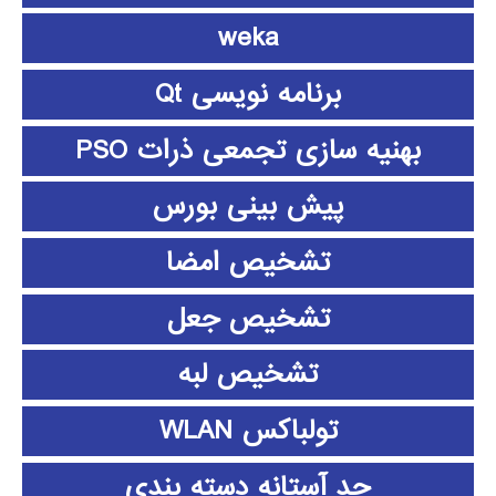
weka
برنامه نویسی Qt
بهنیه سازی تجمعی ذرات PSO
پیش بینی بورس
تشخیص امضا
تشخیص جعل
تشخیص لبه
تولباکس WLAN
حد آستانه دسته بندی