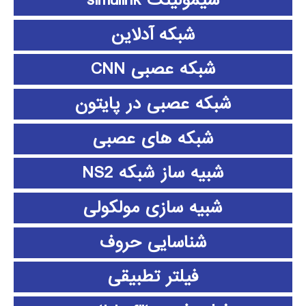
شبکه آدلاین
شبکه عصبی CNN
شبکه عصبی در پایتون
شبکه های عصبی
شبیه ساز شبکه NS2
شبیه سازی مولکولی
شناسایی حروف
فیلتر تطبیقی