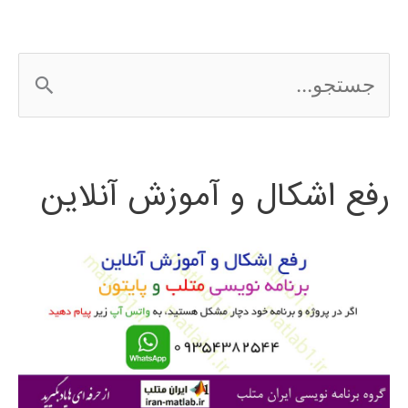
ج
س
ت
رفع اشکال و آموزش آنلاین
ج
و
ب
ر
ا
ی