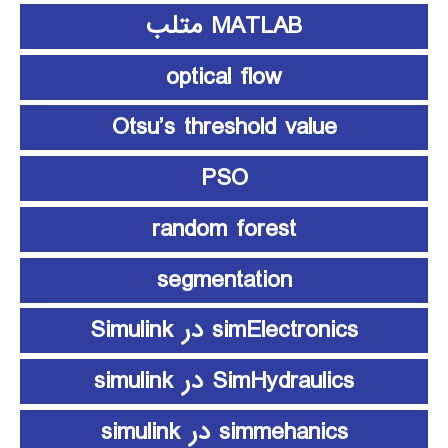
MATLAB متلب
optical flow
Otsu’s threshold value
PSO
random forest
segmentation
simElectronics در Simulink
SimHydraulics در simulink
simmehanics در simulink