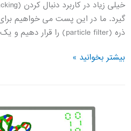
ذره (particle filter) را قرار دهیم و یک توضیح خلاصه از روند الگوریتم […]
Particle
بیشتر بخوانید »
filter
(فیلتر
ذره)