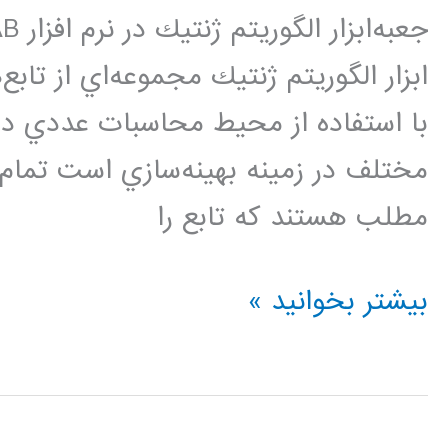
ابزار الگوريتم ژنتيك مجموعه‌اي از تابع
با استفاده از محيط محاسبات عددي دار
مطلب هستند كه تابع را
نحوه
بیشتر بخوانید »
كد
نويسي
الگوريتم