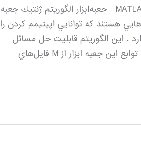
جعبه‌ابزار الگوريتم ژنتيك در نرم افزار MATLAB جعبه‌ابزار الگوريتم ژنتيك جعبه‌
‌هايي هستند كه توانايي اپيتيمم كردن را
د . اين الگوريتم قابليت حل مسائل
مختلف در زمينه بهينه‌سازي است تمام توابع اين جعبه ابزار از M فايل‌هاي