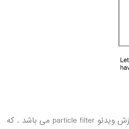
یکی از ابزارهای خیلی پر کاربرد در پردازش ویدئو particle filter می باشد . که