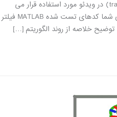
خیلی زیاد در کاربرد دنبال کردن (tracking) در ویدئو مورد استفاده قرار می
گیرد. ما در این پست می خواهیم برای شما کدهای تست شده MATLAB فیلتر