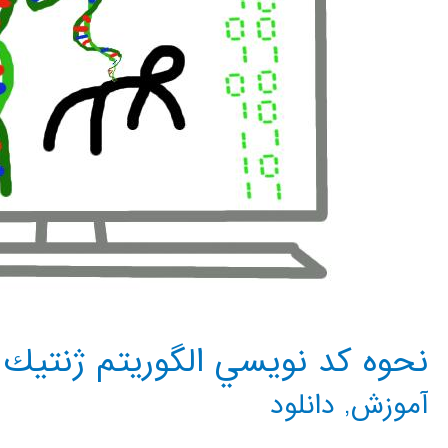
نحوه كد نويسي الگوريتم ژنتيك
آموزش
,
دانلود