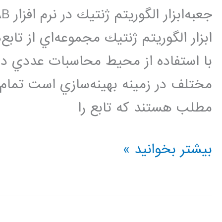
ابزار الگوريتم ژنتيك مجموعه‌اي از تابع
با استفاده از محيط محاسبات عددي دار
مطلب هستند كه تابع را
نحوه
بیشتر بخوانید »
كد
نويسي
الگوريتم