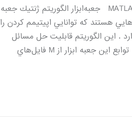
جعبه‌ابزار الگوريتم ژنتيك در نرم افزار MATLAB جعبه‌ابزار الگوريتم ژنتيك جعبه‌
‌هايي هستند كه توانايي اپيتيمم كردن را
د . اين الگوريتم قابليت حل مسائل
مختلف در زمينه بهينه‌سازي است تمام توابع اين جعبه ابزار از M فايل‌هاي