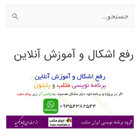
ج
س
ت
رفع اشکال و آموزش آنلاین
ج
و
ب
ر
ا
ی
: