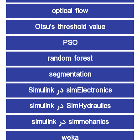
optical flow
Otsu’s threshold value
PSO
random forest
segmentation
simElectronics در Simulink
SimHydraulics در simulink
simmehanics در simulink
weka