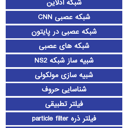
شبکه آدلاین
شبکه عصبی CNN
شبکه عصبی در پایتون
شبکه های عصبی
شبیه ساز شبکه NS2
شبیه سازی مولکولی
شناسایی حروف
فیلتر تطبیقی
فیلتر ذره particle filter