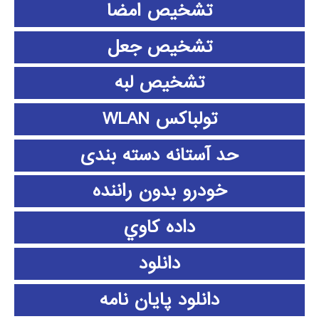
تشخیص امضا
تشخیص جعل
تشخیص لبه
تولباکس WLAN
حد آستانه دسته بندی
خودرو بدون راننده
داده كاوي
دانلود
دانلود پايان نامه