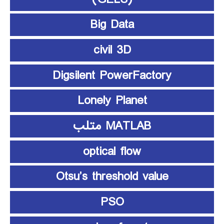
Big Data
civil 3D
Digsilent PowerFactory
Lonely Planet
MATLAB متلب
optical flow
Otsu’s threshold value
PSO