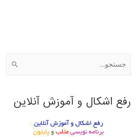
بینایی
ماشین
ج
س
ت
رفع اشکال و آموزش آنلاین
ج
و
ب