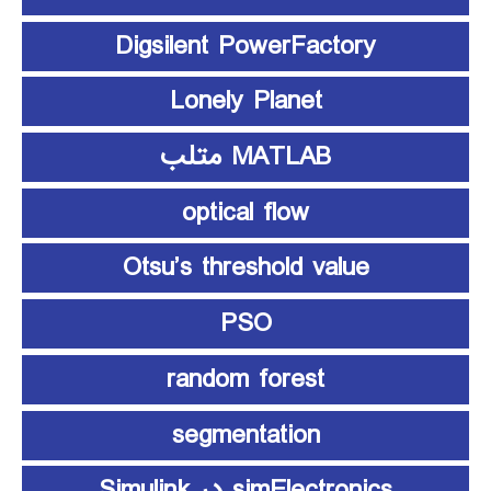
Digsilent PowerFactory
Lonely Planet
MATLAB متلب
optical flow
Otsu’s threshold value
PSO
random forest
segmentation
simElectronics در Simulink