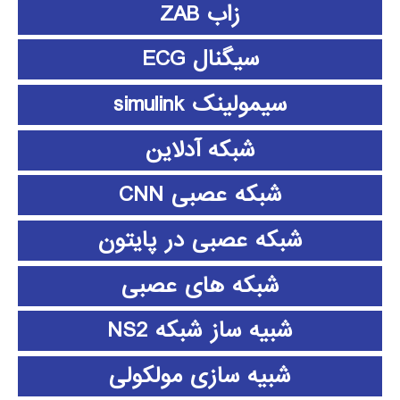
زاب ZAB
سیگنال ECG
سیمولینک simulink
شبکه آدلاین
شبکه عصبی CNN
شبکه عصبی در پایتون
شبکه های عصبی
شبیه ساز شبکه NS2
شبیه سازی مولکولی