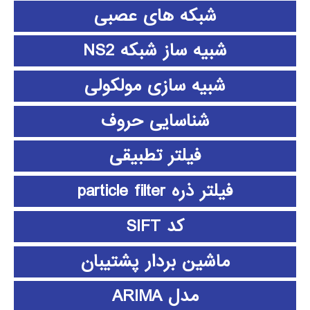
شبکه های عصبی
شبیه ساز شبکه NS2
شبیه سازی مولکولی
شناسایی حروف
فیلتر تطبیقی
فیلتر ذره particle filter
کد SIFT
ماشین بردار پشتیبان
مدل ARIMA