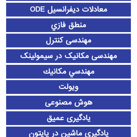
معادلات دیفرانسیل ODE
منطق فازي
مهندسی کنترل
مهندسی مکانیک در سیمولینک
مهندسي مكانيك
ویولت
هوش مصنوعی
یادگیری عمیق
یادگیری ماشین در پایتون