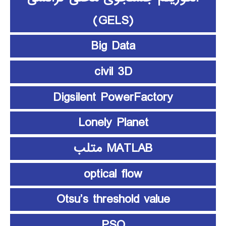
(GELS)
Big Data
civil 3D
Digsilent PowerFactory
Lonely Planet
MATLAB متلب
optical flow
Otsu’s threshold value
PSO