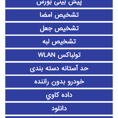
پیش بینی بورس
تشخیص امضا
تشخیص جعل
تشخیص لبه
تولباکس WLAN
حد آستانه دسته بندی
خودرو بدون راننده
داده كاوي
دانلود