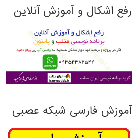
رفع اشکال و آموزش آنلاین
ج
و
ب
ر
ا
ی
:
آموزش فارسی شبکه عصبی