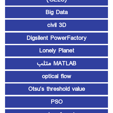
Big Data
civil 3D
Digsilent PowerFactory
Lonely Planet
MATLAB متلب
optical flow
Otsu’s threshold value
PSO