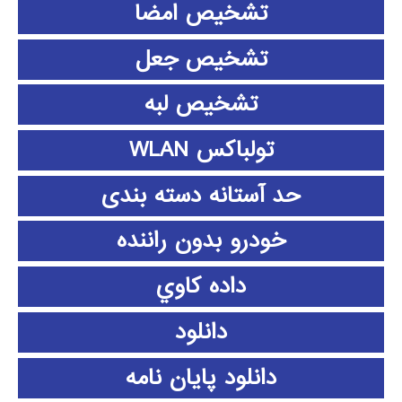
تشخیص امضا
تشخیص جعل
تشخیص لبه
تولباکس WLAN
حد آستانه دسته بندی
خودرو بدون راننده
داده كاوي
دانلود
دانلود پايان نامه