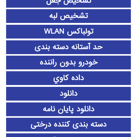
تشخیص جعل
تشخیص لبه
تولباکس WLAN
حد آستانه دسته بندی
خودرو بدون راننده
داده كاوي
دانلود
دانلود پايان نامه
دسته بندی کننده درختی