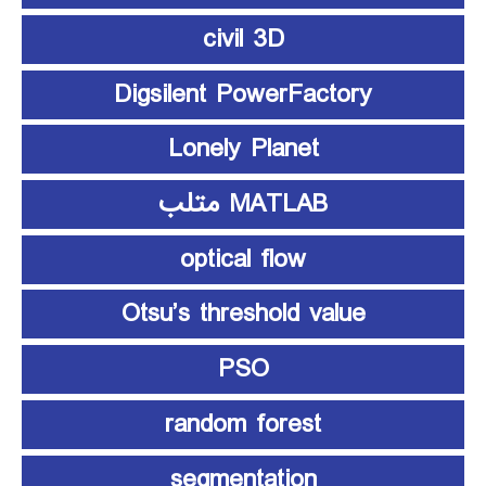
civil 3D
Digsilent PowerFactory
Lonely Planet
MATLAB متلب
optical flow
Otsu’s threshold value
PSO
random forest
segmentation