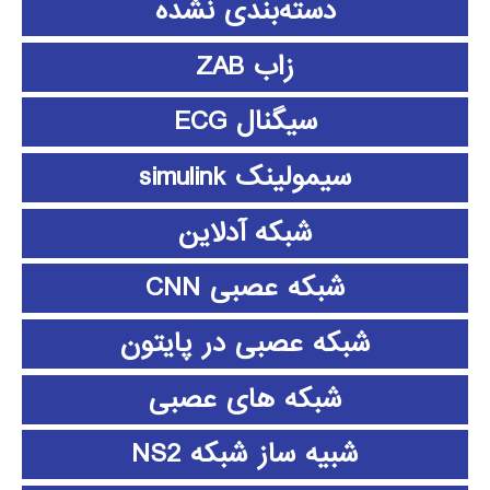
دسته‌بندی نشده
زاب ZAB
سیگنال ECG
سیمولینک simulink
شبکه آدلاین
شبکه عصبی CNN
شبکه عصبی در پایتون
شبکه های عصبی
شبیه ساز شبکه NS2