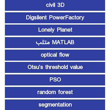
civil 3D
Digsilent PowerFactory
Lonely Planet
MATLAB متلب
optical flow
Otsu’s threshold value
PSO
random forest
segmentation