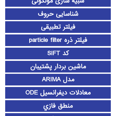
شبیه سازی مولکولی
شناسایی حروف
فیلتر تطبیقی
فیلتر ذره particle filter
کد SIFT
ماشین بردار پشتیبان
مدل ARIMA
معادلات دیفرانسیل ODE
منطق فازي