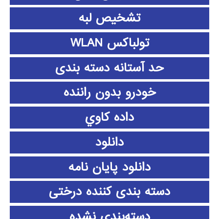
تشخیص لبه
تولباکس WLAN
حد آستانه دسته بندی
خودرو بدون راننده
داده كاوي
دانلود
دانلود پايان نامه
دسته بندی کننده درختی
دسته‌بندی نشده