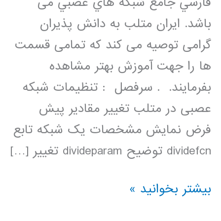
فارسي جامع شبكه هاي عصبي می
باشد. ایران متلب به دانش پذیران
گرامی توصیه می کند که تمامی قسمت
ها را جهت آموزش بهتر مشاهده
بفرمایند. . سرفصل : تنظیمات شبکه
عصبی در متلب تغییر مقادیر پیش
فرض نمایش مشخصات یک شبکه تابع
dividefcn توضیح divideparam تغییر […]
فیلم
بیشتر بخوانید »
آموزشی