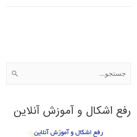
تنظیمات
پیشرفته
شبکه
های
عصبی
ج
در
س
متلب
ت
رفع اشکال و آموزش آنلاین
ج
و