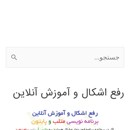
فارسی
نرم
افزار
weka
ج
س
ت
رفع اشکال و آموزش آنلاین
ج
و
ب