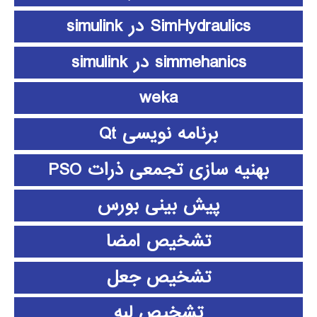
SimHydraulics در simulink
simmehanics در simulink
weka
برنامه نویسی Qt
بهنیه سازی تجمعی ذرات PSO
پیش بینی بورس
تشخیص امضا
تشخیص جعل
تشخیص لبه