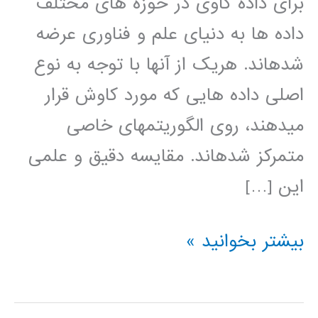
برای داده کاوی در حوزه های مختلف
داده ها به دنيای علم و فناوری عرضه
شده­اند. هريک از آنها با توجه به نوع
اصلی داده هايی که مورد کاوش قرار
مي­دهند، روی الگوريتمهای خاصی
متمرکز شده­اند. مقايسه دقيق و علمی
اين […]
دانلود
بیشتر بخوانید »
فیلم
آموزش