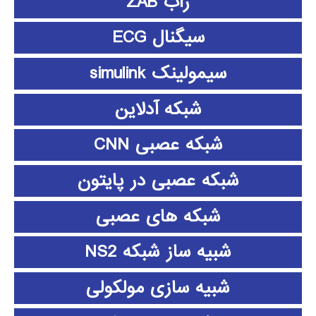
زاب ZAB
سیگنال ECG
سیمولینک simulink
شبکه آدلاین
شبکه عصبی CNN
شبکه عصبی در پایتون
شبکه های عصبی
شبیه ساز شبکه NS2
شبیه سازی مولکولی