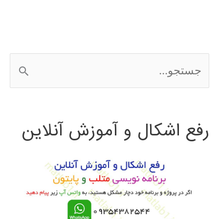
ج
س
ت
رفع اشکال و آموزش آنلاین
ج
و
ب
ر
ا