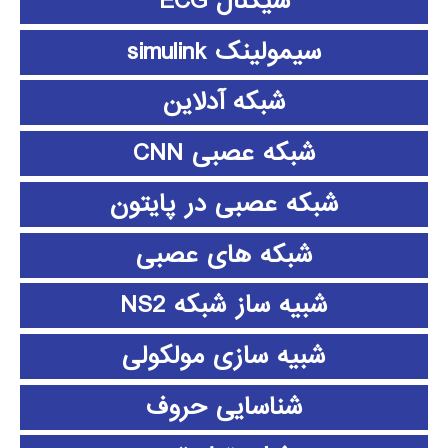
سیگنال ECG
سیمولینک simulink
شبکه آدلاین
شبکه عصبی CNN
شبکه عصبی در پایتون
شبکه های عصبی
شبیه ساز شبکه NS2
شبیه سازی مولکولی
شناسایی حروف