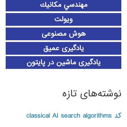
مهندسي مكانيك
ویولت
هوش مصنوعی
یادگیری عمیق
یادگیری ماشین در پایتون
نوشته‌های تازه
کد classical AI search algorithms