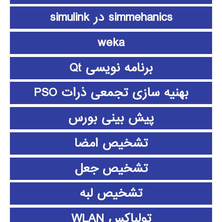
simmehanics در simulink
weka
برنامه نویسی Qt
بهنیه سازی تجمعی ذرات PSO
پیش بینی بورس
تشخیص امضا
تشخیص جعل
تشخیص لبه
تولباکس WLAN