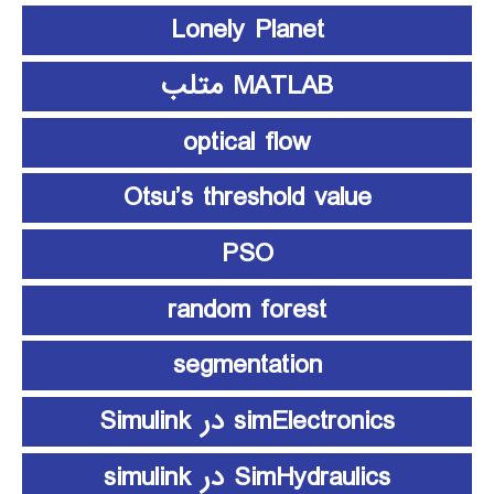
Lonely Planet
MATLAB متلب
optical flow
Otsu’s threshold value
PSO
random forest
segmentation
simElectronics در Simulink
SimHydraulics در simulink