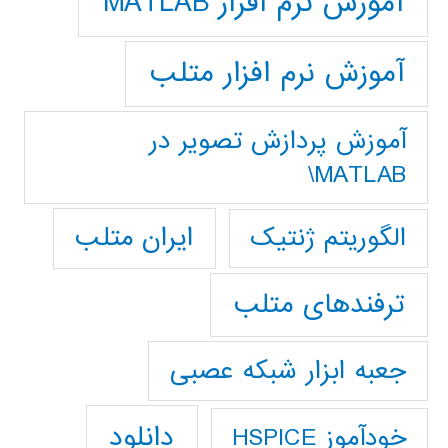
آموزش نرم افزار MATLAB
آموزش نرم افزار متلب
آموزش پردازش تصوير در
MATLAB\
ایران متلب
الگوریتم ژنتیک
ترفندهای متلب
جعبه ابزار شبکه عصبی
دانلود
خودآموز HSPICE