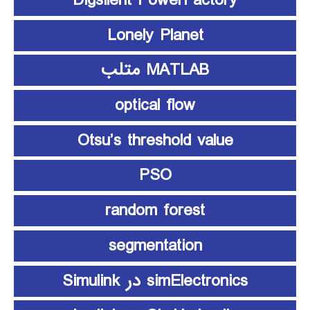
Digsilent PowerFactory
Lonely Planet
MATLAB متلب
optical flow
Otsu’s threshold value
PSO
random forest
segmentation
simElectronics در Simulink