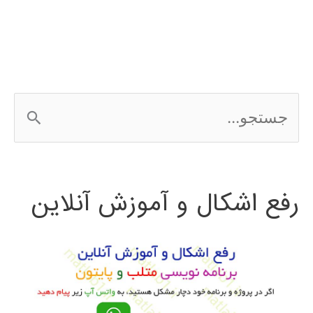
کنترلی
در
متلب
ج
س
ت
رفع اشکال و آموزش آنلاین
ج
و
ب
ر