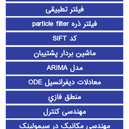
فیلتر تطبیقی
فیلتر ذره particle filter
کد SIFT
ماشین بردار پشتیبان
مدل ARIMA
معادلات دیفرانسیل ODE
منطق فازي
مهندسی کنترل
مهندسی مکانیک در سیمولینک