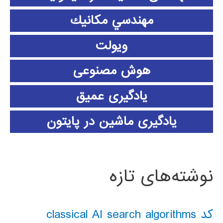
مهندسي مكانيك
ویولت
هوش مصنوعی
یادگیری عمیق
یادگیری ماشین در پایتون
نوشته‌های تازه
کد classical AI search algorithms