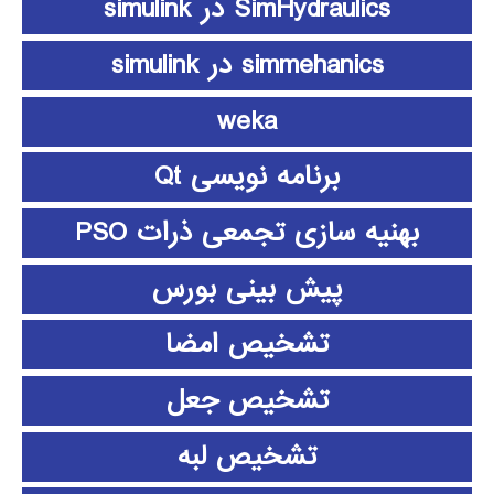
SimHydraulics در simulink
simmehanics در simulink
weka
برنامه نویسی Qt
بهنیه سازی تجمعی ذرات PSO
پیش بینی بورس
تشخیص امضا
تشخیص جعل
تشخیص لبه