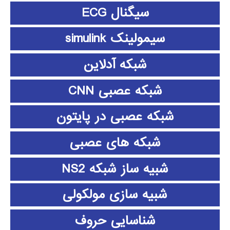
سیگنال ECG
سیمولینک simulink
شبکه آدلاین
شبکه عصبی CNN
شبکه عصبی در پایتون
شبکه های عصبی
شبیه ساز شبکه NS2
شبیه سازی مولکولی
شناسایی حروف