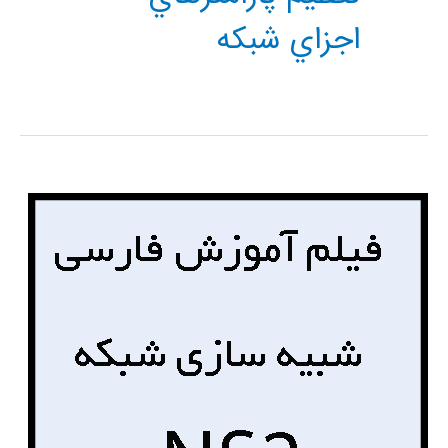
اجزاي شبكه