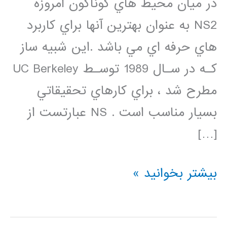
در ميان محيط هاي گوناگون امروزه
NS2 به عنوان بهترين آنها براي كاربرد
هاي حرفه اي مي باشد .اين شبيه ساز
كـه در سـال 1989 توسـط UC Berkeley
مطرح شد ، براي كارهاي تحقيقاتي
بسيار مناسب است . NS عبارتست از
[…]
دانلود
بیشتر بخوانید »
فیلم
فارسی