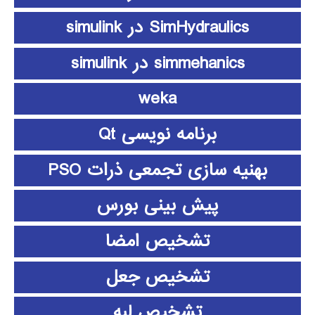
SimHydraulics در simulink
simmehanics در simulink
weka
برنامه نویسی Qt
بهنیه سازی تجمعی ذرات PSO
پیش بینی بورس
تشخیص امضا
تشخیص جعل
تشخیص لبه