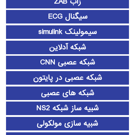
زاب ZAB
سیگنال ECG
سیمولینک simulink
شبکه آدلاین
شبکه عصبی CNN
شبکه عصبی در پایتون
شبکه های عصبی
شبیه ساز شبکه NS2
شبیه سازی مولکولی