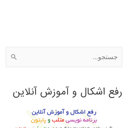
شبیه
سازی
شبکه
با
ج
NS2
س
ت
رفع اشکال و آموزش آنلاین
ج
و
ب