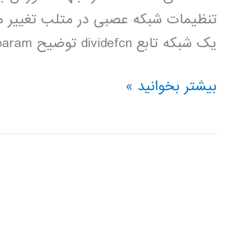
تنظیمات شبکه عصبی در متلب تغییر
یک شبکه تابع dividefcn توضیح divideparam تغییر […]
فیلم
بیشتر بخوانید »
آموزشی
تنظیمات
پیشرفته
شبکه
های