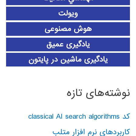
ویولت
هوش مصنوعی
یادگیری عمیق
یادگیری ماشین در پایتون
نوشته‌های تازه
کد classical AI search algorithms
کاربردهای نرم افزار متلب