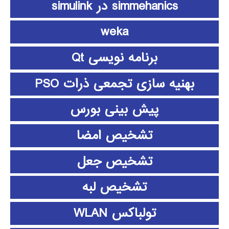
simmehanics در simulink
weka
برنامه نویسی Qt
بهنیه سازی تجمعی ذرات PSO
پیش بینی بورس
تشخیص امضا
تشخیص جعل
تشخیص لبه
تولباکس WLAN