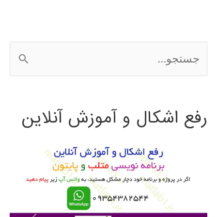
کامپیوتری
ج
س
ت
رفع اشکال و آموزش آنلاین
ج
و
ب
ر
ا