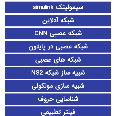
سیمولینک simulink
شبکه آدلاین
شبکه عصبی CNN
شبکه عصبی در پایتون
شبکه های عصبی
شبیه ساز شبکه NS2
شبیه سازی مولکولی
شناسایی حروف
فیلتر تطبیقی