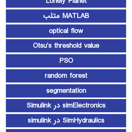
Lonely Planet
MATLAB متلب
optical flow
Otsu’s threshold value
PSO
random forest
segmentation
simElectronics در Simulink
SimHydraulics در simulink