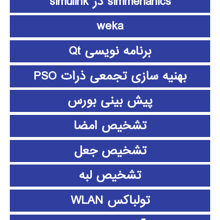
simmehanics در simulink
weka
برنامه نویسی Qt
بهنیه سازی تجمعی ذرات PSO
پیش بینی بورس
تشخیص امضا
تشخیص جعل
تشخیص لبه
تولباکس WLAN