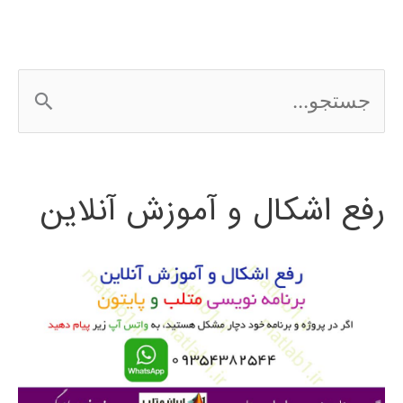
آموزش
فارسی
ج
متلب
س
MATLAB
ت
رفع اشکال و آموزش آنلاین
ج
و
ب
ر
ا