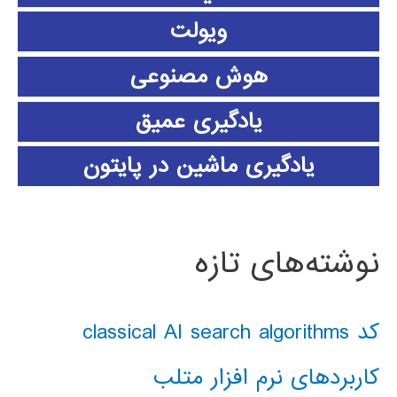
ویولت
هوش مصنوعی
یادگیری عمیق
یادگیری ماشین در پایتون
نوشته‌های تازه
کد classical AI search algorithms
کاربردهای نرم افزار متلب