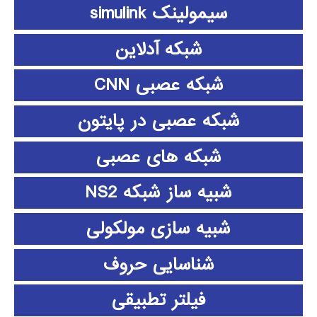
سیمولینک simulink
شبکه آدلاین
شبکه عصبی CNN
شبکه عصبی در پایتون
شبکه های عصبی
شبیه ساز شبکه NS2
شبیه سازی مولکولی
شناسایی حروف
فیلتر تطبیقی