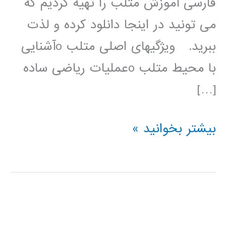
فارسی آموزش متلب را تهیه کردیم که
می تونید در اینجا دانلود کرده و لذت
ببرید. ویژگیهای اصلی متلب oآشنایی
با محیط متلب oعملیات ریاضی ساده
[…]
مجموعه
بیشتر بخوانید »
ای
از
بهترین
اسلایدهای