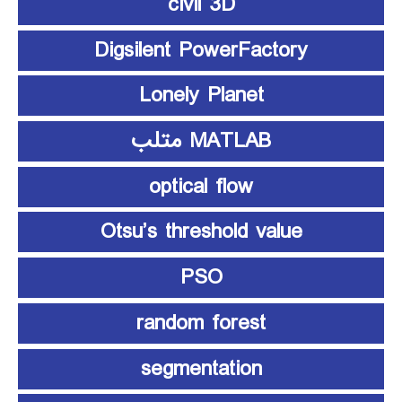
civil 3D
Digsilent PowerFactory
Lonely Planet
MATLAB متلب
optical flow
Otsu’s threshold value
PSO
random forest
segmentation