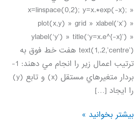
x=linspace(0,2); y=x.*exp(-x); »
plot(x,y) » grid » xlabel(‘x’) »
ylabel(‘y’) » title(‘y=x.e^{-x}’) »
text(1,.2,’centre’) هفت خط فوق به
ترتيب اعمال زير را انجام مي دهند: 1-
بردار متغيرهاي مستقل (x) و تابع (y)
را ايجاد […]
ترسيم
بیشتر بخوانید »
داده