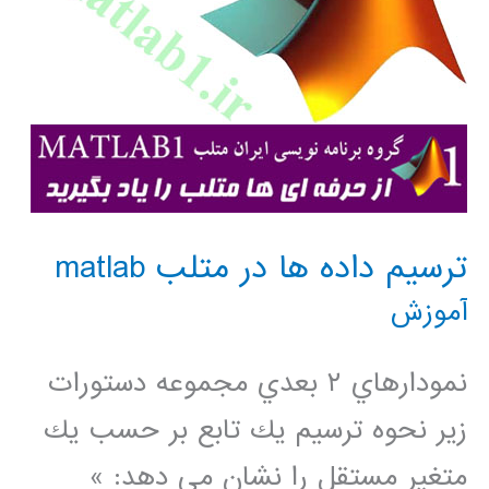
ترسيم داده ها در متلب matlab
آموزش
نمودارهاي ٢ بعدي مجموعه دستورات
زير نحوه ترسيم يك تابع بر حسب يك
متغير مستقل را نشان مي دهد: »