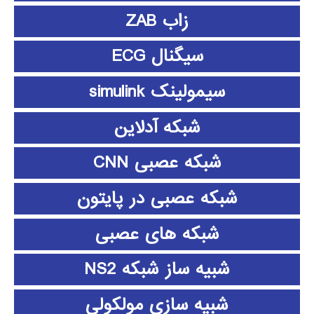
زاب ZAB
سیگنال ECG
سیمولینک simulink
شبکه آدلاین
شبکه عصبی CNN
شبکه عصبی در پایتون
شبکه های عصبی
شبیه ساز شبکه NS2
شبیه سازی مولکولی