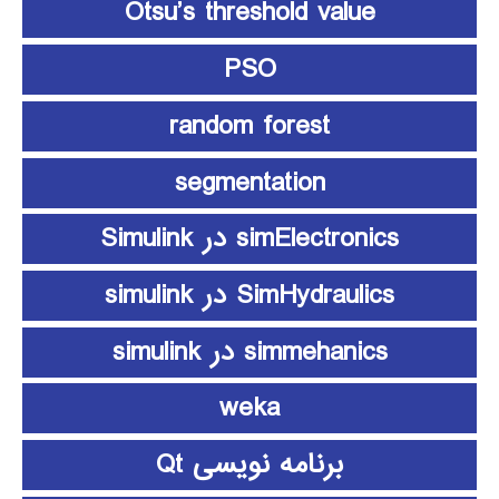
Otsu’s threshold value
PSO
random forest
segmentation
simElectronics در Simulink
SimHydraulics در simulink
simmehanics در simulink
weka
برنامه نویسی Qt