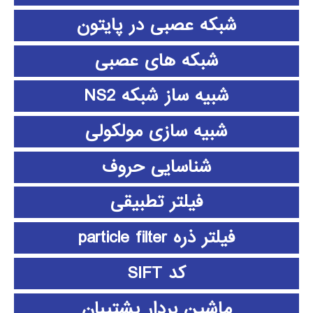
شبکه عصبی در پایتون
شبکه های عصبی
شبیه ساز شبکه NS2
شبیه سازی مولکولی
شناسایی حروف
فیلتر تطبیقی
فیلتر ذره particle filter
کد SIFT
ماشین بردار پشتیبان