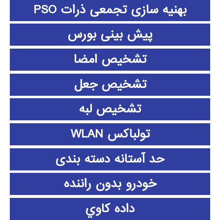
بهنیه سازی تجمعی ذرات PSO
پیش بینی بورس
تشخیص امضا
تشخیص جعل
تشخیص لبه
تولباکس WLAN
حد آستانه دسته بندی
خودرو بدون راننده
داده كاوي