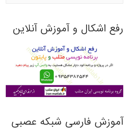
س
ت
رفع اشکال و آموزش آنلاین
ج
و
ب
ر
ا
ی
:
آموزش فارسی شبکه عصبی