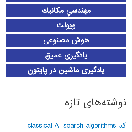
مهندسي مكانيك
ویولت
هوش مصنوعی
یادگیری عمیق
یادگیری ماشین در پایتون
نوشته‌های تازه
کد classical AI search algorithms