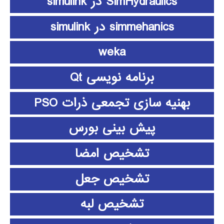
SimHydraulics در simulink
simmehanics در simulink
weka
برنامه نویسی Qt
بهنیه سازی تجمعی ذرات PSO
پیش بینی بورس
تشخیص امضا
تشخیص جعل
تشخیص لبه