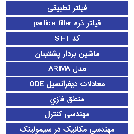
فیلتر تطبیقی
فیلتر ذره particle filter
کد SIFT
ماشین بردار پشتیبان
مدل ARIMA
معادلات دیفرانسیل ODE
منطق فازي
مهندسی کنترل
مهندسی مکانیک در سیمولینک