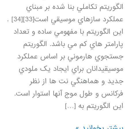
الگوريتم تكاملي بنا شده بر مبناي
عملكرد سازهاي موسيقي است[33][34] .
اين الگوريتم با مفهومي ساده و تعداد
پارامتر هاي كم مي باشد. الگوريتم
جستجوي هارموني بر اساس عملکرد
موسيقيدانان براي ايجاد يک ملودي
جديد و هماهنگي نت ها از نظر
فرکانس و طول موج آنها استوار است.
اين الگوريتم به […]
کد
بیشتر بخوانید »