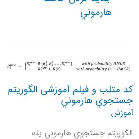
هارموني
کد متلب و فیلم آموزشی الگوريتم
جستجوي هارموني
آموزش
الگوريتم جستجوي هارموني يك