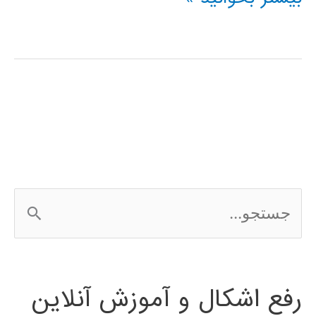
متلب
و
فیلم
آموزشی
الگوريتم
جستجوي
ج
هارموني
س
ت
رفع اشکال و آموزش آنلاین
ج