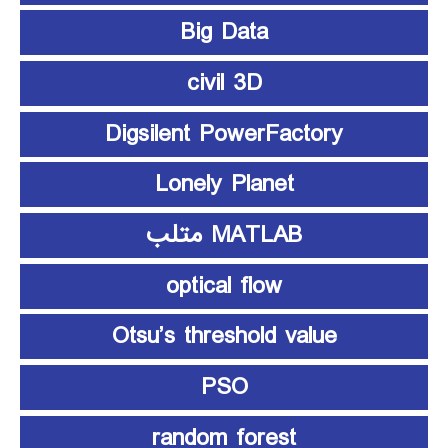
Big Data
civil 3D
Digsilent PowerFactory
Lonely Planet
MATLAB متلب
optical flow
Otsu’s threshold value
PSO
random forest