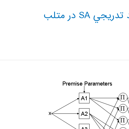
جزوه آموزش الگوريتم تبريد تدريجي SA در متلب