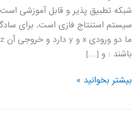
شبکه تطبيق پذير و قابل آموزشی است ک
سيستم استنتاج فازی است. برای سادگ
م
باشند : و […]
سيستم
بیشتر بخوانید »
های
فازی
بررسی
روشهای