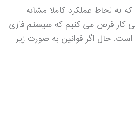
ه به لحاظ عملکرد کاملا مشابه
ی کار فرض می کنيم که سيستم فازی
ا دو ورودی x و y دارد و خروجی آن z است. حال اگر قوانين به صورت زير