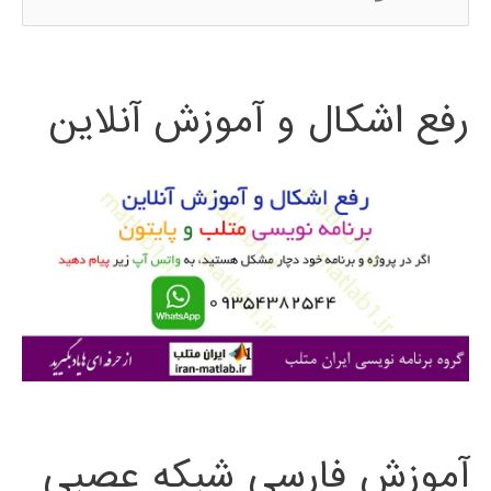
س
ت
رفع اشکال و آموزش آنلاین
ج
و
ب
ر
ا
ی
:
آموزش فارسی شبکه عصبی