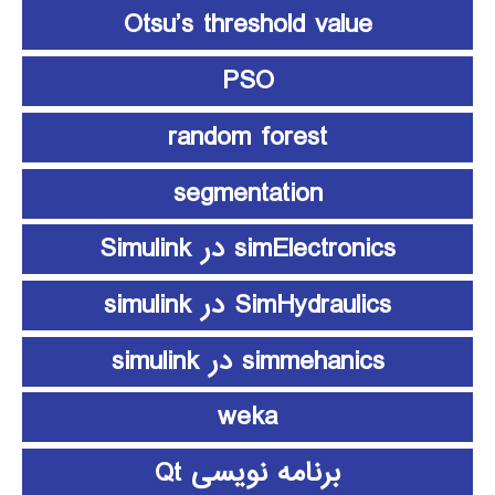
Otsu’s threshold value
PSO
random forest
segmentation
simElectronics در Simulink
SimHydraulics در simulink
simmehanics در simulink
weka
برنامه نویسی Qt