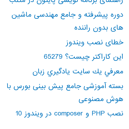
راهنمای برنامه نویسی پایتون در متلب
دوره پیشرفته و جامع مهندسی ماشین
های بدون راننده
خطای نصب ویندوز
این کاراکتر چیست؟ 65279
معرفي يك سايت يادگيري زبان
بسته آموزشی جامع پیش بینی بورس با
هوش مصنوعی
نصب PHP و composer در ویندوز 10