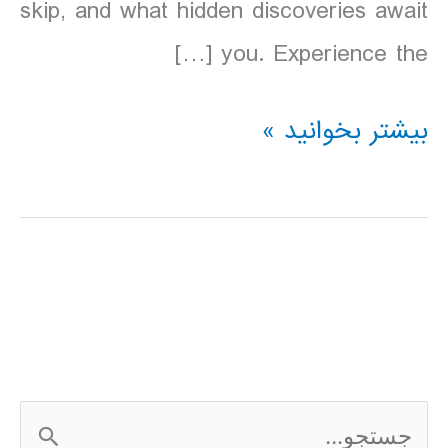
skip, and what hidden discoveries await
you. Experience the […]
دانلود
بیشتر بخوانید »
کتاب
آرژانتین
Lonely
Planet
Argentina
سال
ج
2016