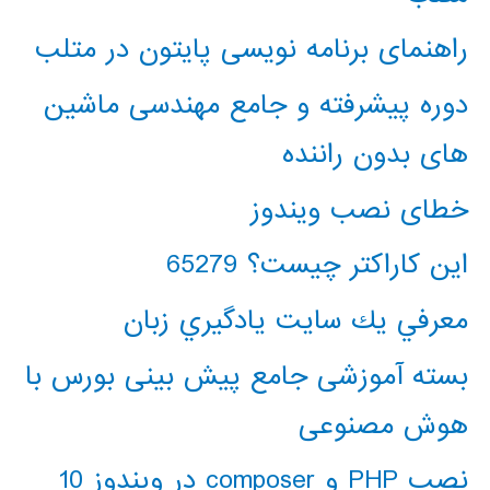
راهنمای برنامه نویسی پایتون در متلب
دوره پیشرفته و جامع مهندسی ماشین
های بدون راننده
خطای نصب ویندوز
این کاراکتر چیست؟ 65279
معرفي يك سايت يادگيري زبان
بسته آموزشی جامع پیش بینی بورس با
هوش مصنوعی
نصب PHP و composer در ویندوز 10