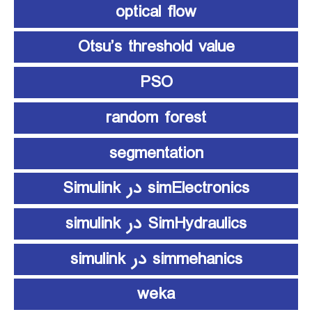
optical flow
Otsu’s threshold value
PSO
random forest
segmentation
simElectronics در Simulink
SimHydraulics در simulink
simmehanics در simulink
weka