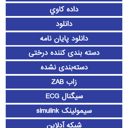
داده كاوي
دانلود
دانلود پايان نامه
دسته بندی کننده درختی
دسته‌بندی نشده
زاب ZAB
سیگنال ECG
سیمولینک simulink
شبکه آدلاین