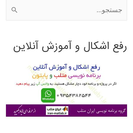
ج
2016
س
ت
رفع اشکال و آموزش آنلاین
ج
و
ب
ر
ا
ی
: