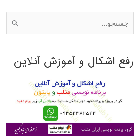
و
ج
برونئی
س
2016
ت
رفع اشکال و آموزش آنلاین
ج
و
ب
ر
ا
ی