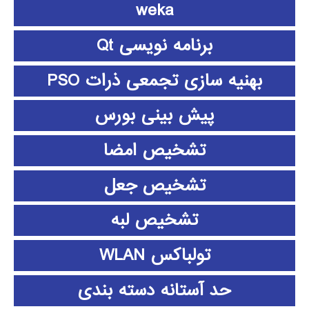
weka
برنامه نویسی Qt
بهنیه سازی تجمعی ذرات PSO
پیش بینی بورس
تشخیص امضا
تشخیص جعل
تشخیص لبه
تولباکس WLAN
حد آستانه دسته بندی