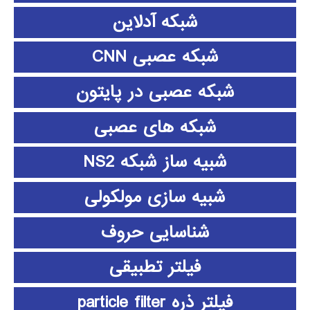
شبکه آدلاین
شبکه عصبی CNN
شبکه عصبی در پایتون
شبکه های عصبی
شبیه ساز شبکه NS2
شبیه سازی مولکولی
شناسایی حروف
فیلتر تطبیقی
فیلتر ذره particle filter