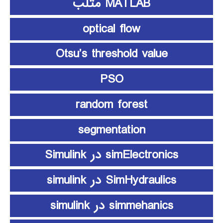
MATLAB متلب
optical flow
Otsu’s threshold value
PSO
random forest
segmentation
simElectronics در Simulink
SimHydraulics در simulink
simmehanics در simulink