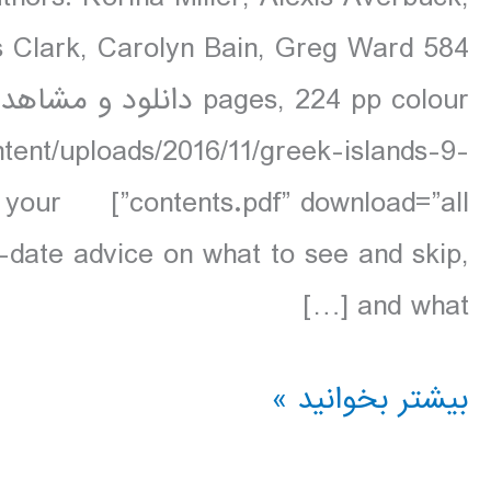
s Clark, Carolyn Bain, Greg Ward 584
tent/uploads/2016/11/greek-islands-9-
s is your
-date advice on what to see and skip,
and what […]
دانلود
بیشتر بخوانید »
کتاب