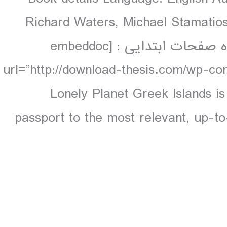
Richard Waters, Michael Stamatio
pages, 224 pp colour دانلود و مشاهده صفحات ابتدایی : [embeddoc
url=”http://download-thesis.com/wp-con
contents.pdf” download=”all”] Lonely Planet Greek Island
passport to the most relevant, up-to