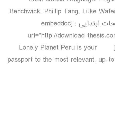
Benchwick, Phillip Tang, Luke Wate
colour, 71 maps دانلود و مشاهده صفحات ابتدایی : [embeddoc
url=”http://download-thesis.c
contents.unlocked.pdf” download=”all”] Lonely Planet Peru is your
passport to the most relevant, up-to