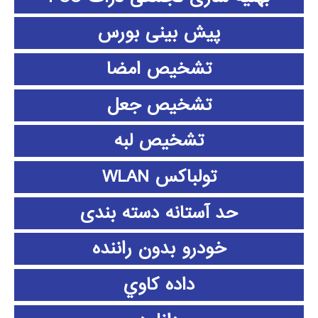
پیش بینی بورس
تشخیص امضا
تشخیص جعل
تشخیص لبه
تولباکس WLAN
حد آستانه دسته بندی
خودرو بدون راننده
داده كاوي