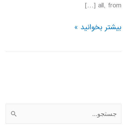
all, from […]
دانلود
بیشتر بخوانید »
کتاب
Lonely
Planet
روسيه
ج
س