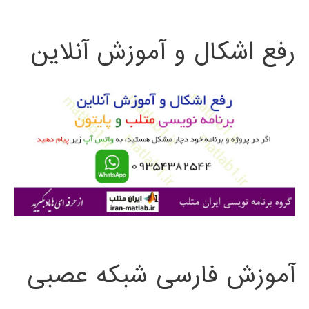
ت
رفع اشکال و آموزش آنلاین
ج
و
ب
ر
ا
ی
:
آموزش فارسی شبکه عصبی