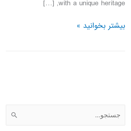
with a unique heritage, […]
دانلود
بیشتر بخوانید »
کتاب
Lonely
Planet
ویتنام
2016
ج
س