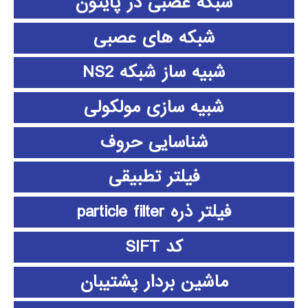
شبکه عصبی در پایتون
شبکه های عصبی
شبیه ساز شبکه NS2
شبیه سازی مولکولی
شناسایی حروف
فیلتر تطبیقی
فیلتر ذره particle filter
کد SIFT
ماشین بردار پشتیبان