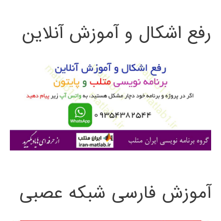
ت
رفع اشکال و آموزش آنلاین
ج
و
ب
ر
ا
ی
:
آموزش فارسی شبکه عصبی