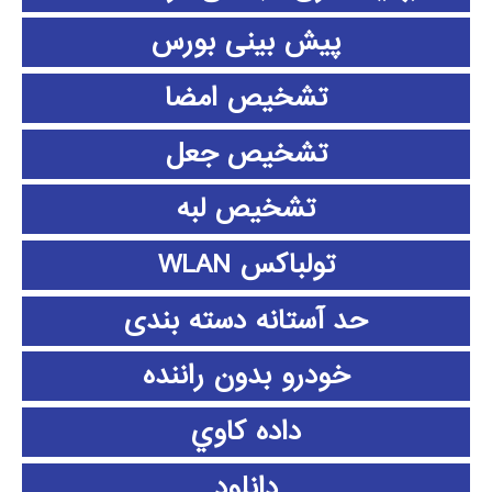
پیش بینی بورس
تشخیص امضا
تشخیص جعل
تشخیص لبه
تولباکس WLAN
حد آستانه دسته بندی
خودرو بدون راننده
داده كاوي
دانلود