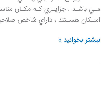
مـي باشـد . جزايـري كـه مكـان مناس
اسـكان هسـتند ، داراي شاخص صلاحيت(HSI)
فیلم
بیشتر بخوانید »
آموزش
فارسی
بهینه
سازی
مبتنی