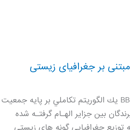
بتنی بر جغرافیای زیستی
بهينه سازي بر پايه جغرافياي زيستي BBO يك الگوريتم تكاملي بر پايه جمعيت
دگان بين جزاير الهـام گرفتـه شده
 توزيع جغرافيايي گونه هاي زيستي