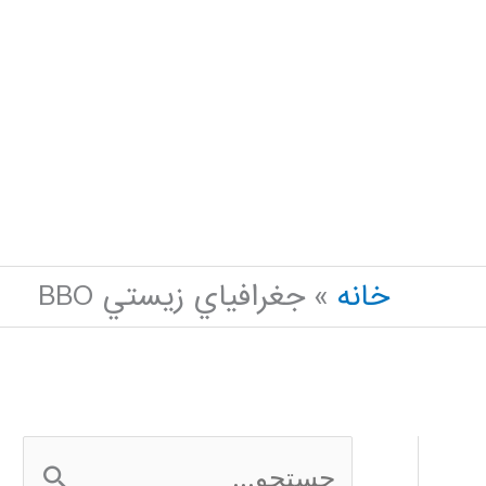
خانه
جغرافياي زيستي BBO
ج