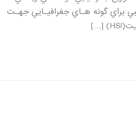
بي براي گونه هـاي جغرافيـايي جهـت
 […]