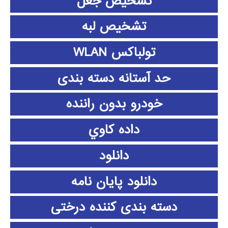
تشخیص جعل
تشخیص لبه
تولباکس WLAN
حد آستانه دسته بندی
خودرو بدون راننده
داده كاوي
دانلود
دانلود پايان نامه
دسته بندی کننده درختی