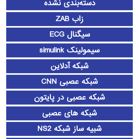
دسته‌بندی نشده
زاب ZAB
سیگنال ECG
سیمولینک simulink
شبکه آدلاین
شبکه عصبی CNN
شبکه عصبی در پایتون
شبکه های عصبی
شبیه ساز شبکه NS2