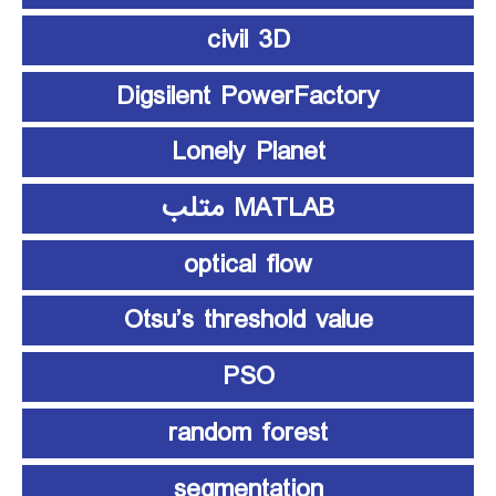
civil 3D
Digsilent PowerFactory
Lonely Planet
MATLAB متلب
optical flow
Otsu’s threshold value
PSO
random forest
segmentation