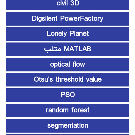
civil 3D
Digsilent PowerFactory
Lonely Planet
MATLAB متلب
optical flow
Otsu’s threshold value
PSO
random forest
segmentation