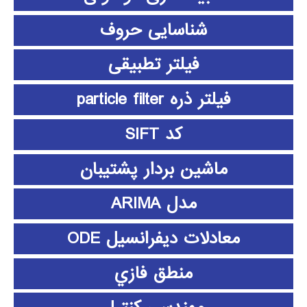
شناسایی حروف
فیلتر تطبیقی
فیلتر ذره particle filter
کد SIFT
ماشین بردار پشتیبان
مدل ARIMA
معادلات دیفرانسیل ODE
منطق فازي