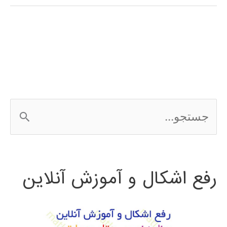
فارسی
نرم
افزار
Latex
ج
س
ت
رفع اشکال و آموزش آنلاین
ج
و
ب