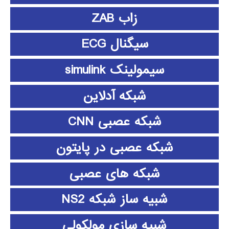
زاب ZAB
سیگنال ECG
سیمولینک simulink
شبکه آدلاین
شبکه عصبی CNN
شبکه عصبی در پایتون
شبکه های عصبی
شبیه ساز شبکه NS2
شبیه سازی مولکولی