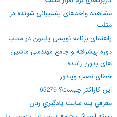
کاربردهای نرم افزار متلب
مشاهده واحدهای پشتیبانی شونده در
متلب
راهنمای برنامه نویسی پایتون در متلب
دوره پیشرفته و جامع مهندسی ماشین
های بدون راننده
خطای نصب ویندوز
این کاراکتر چیست؟ 65279
معرفي يك سايت يادگيري زبان
بسته آموزشی جامع پیش بینی بورس با