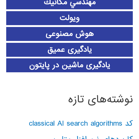
مهندسي مكانيك
ویولت
هوش مصنوعی
یادگیری عمیق
یادگیری ماشین در پایتون
نوشته‌های تازه
کد classical AI search algorithms