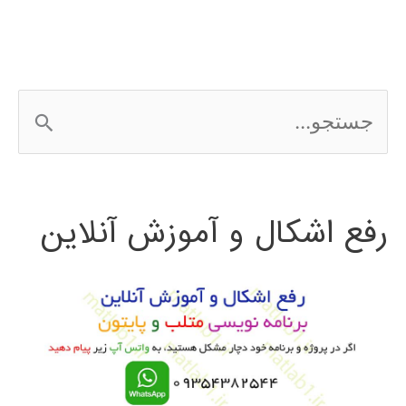
زنبور
عسل
Bee
ج
Algorithm
س
ت
رفع اشکال و آموزش آنلاین
ج
و
ب
ر
ا