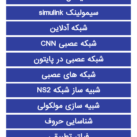
سیمولینک simulink
شبکه آدلاین
شبکه عصبی CNN
شبکه عصبی در پایتون
شبکه های عصبی
شبیه ساز شبکه NS2
شبیه سازی مولکولی
شناسایی حروف
فیلتر تطبیقی