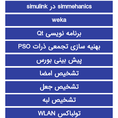
simmehanics در simulink
weka
برنامه نویسی Qt
بهنیه سازی تجمعی ذرات PSO
پیش بینی بورس
تشخیص امضا
تشخیص جعل
تشخیص لبه
تولباکس WLAN