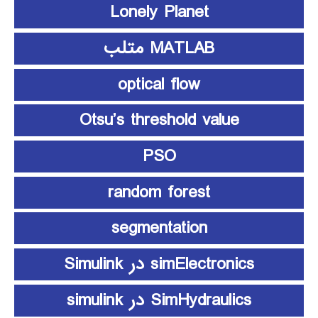
Lonely Planet
MATLAB متلب
optical flow
Otsu’s threshold value
PSO
random forest
segmentation
simElectronics در Simulink
SimHydraulics در simulink