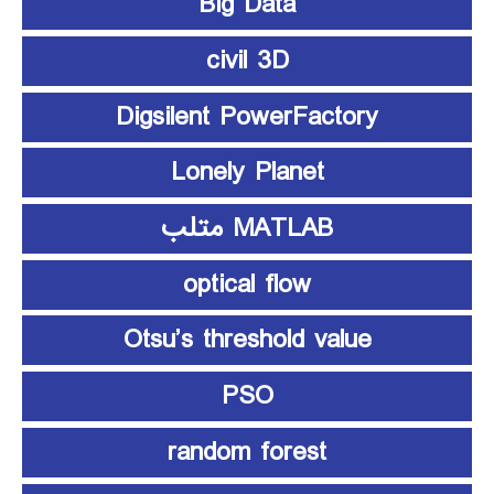
Big Data
civil 3D
Digsilent PowerFactory
Lonely Planet
MATLAB متلب
optical flow
Otsu’s threshold value
PSO
random forest