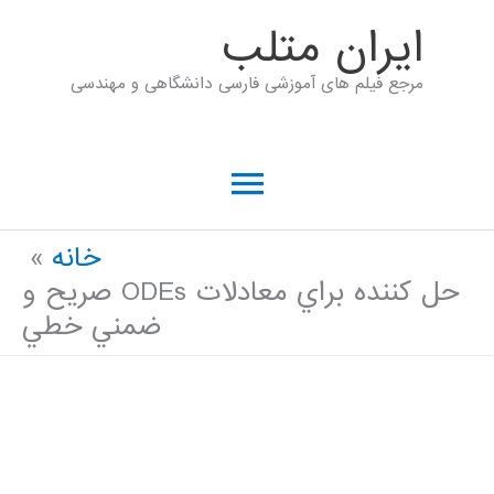
رش
ايران متلب
ه
مرجع فیلم های آموزشی فارسی دانشگاهی و مهندسی
حتوا
فهرست
اصلی
خانه
حل كننده براي معادلات ODEs صريح و
ضمني خطي