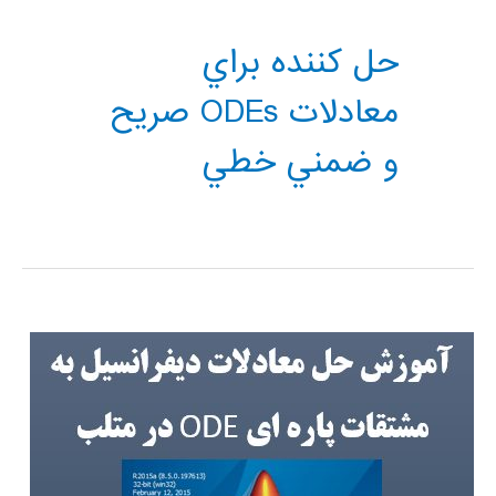
حل كننده براي
معادلات ODEs صريح
و ضمني خطي