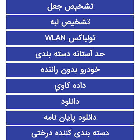
تشخیص جعل
تشخیص لبه
تولباکس WLAN
حد آستانه دسته بندی
خودرو بدون راننده
داده كاوي
دانلود
دانلود پايان نامه
دسته بندی کننده درختی