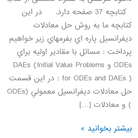
کتابچه 37 صفحه دارد. در اين
کتابچه ما به روش حل معادلات
ديفرانسيل پاره اي بفرمهاي زير خواهيم
پرداخت : مسائل با مقادير اوليه براي
ODEs و DAEs (Initial Value Problems
for ODEs and DAEs ) : در اين قسمت
حل معادلات ديفرانسيل معمولي (ODEs
) و معادلات […]
کتابچه
بیشتر بخوانید »