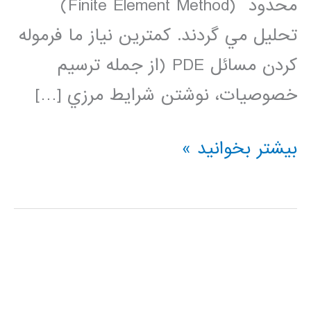
محدود (Finite Element Method)
تحليل مي گردند. كمترين نياز ما فرموله
كردن مسائل PDE (از جمله ترسيم
خصوصيات، نوشتن شرايط مرزي […]
حل
بیشتر بخوانید »
معادلات
دیفرانسیل
با
مشتقات
جزئی