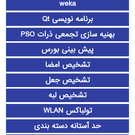
weka
برنامه نویسی Qt
بهنیه سازی تجمعی ذرات PSO
پیش بینی بورس
تشخیص امضا
تشخیص جعل
تشخیص لبه
تولباکس WLAN
حد آستانه دسته بندی