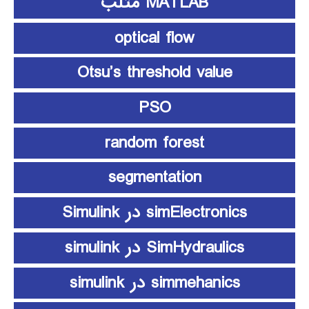
MATLAB متلب
optical flow
Otsu’s threshold value
PSO
random forest
segmentation
simElectronics در Simulink
SimHydraulics در simulink
simmehanics در simulink