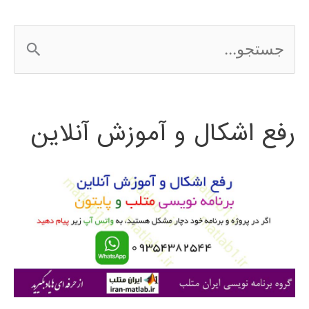
PDE
ج
در
س
Matlab
ت
رفع اشکال و آموزش آنلاین
ج
و
ب
ر
ا
ی