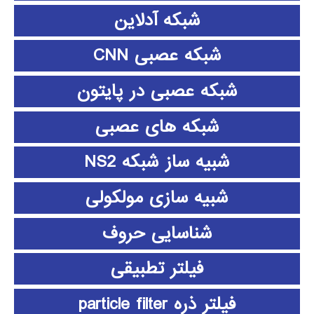
شبکه آدلاین
شبکه عصبی CNN
شبکه عصبی در پایتون
شبکه های عصبی
شبیه ساز شبکه NS2
شبیه سازی مولکولی
شناسایی حروف
فیلتر تطبیقی
فیلتر ذره particle filter