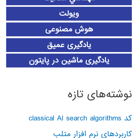
ویولت
هوش مصنوعی
یادگیری عمیق
یادگیری ماشین در پایتون
نوشته‌های تازه
کد classical AI search algorithms
کاربردهای نرم افزار متلب