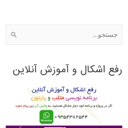
اندروید
android
ج
س
ت
رفع اشکال و آموزش آنلاین
ج
و
ب
ر
ا