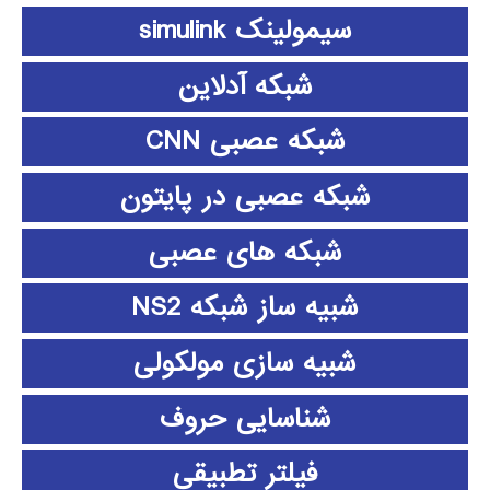
سیمولینک simulink
شبکه آدلاین
شبکه عصبی CNN
شبکه عصبی در پایتون
شبکه های عصبی
شبیه ساز شبکه NS2
شبیه سازی مولکولی
شناسایی حروف
فیلتر تطبیقی