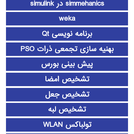
simmehanics در simulink
weka
برنامه نویسی Qt
بهنیه سازی تجمعی ذرات PSO
پیش بینی بورس
تشخیص امضا
تشخیص جعل
تشخیص لبه
تولباکس WLAN