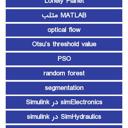
Lonely Planet
MATLAB متلب
optical flow
Otsu’s threshold value
PSO
random forest
segmentation
simElectronics در Simulink
SimHydraulics در simulink