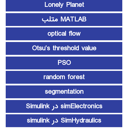
Lonely Planet
MATLAB متلب
optical flow
Otsu’s threshold value
PSO
random forest
segmentation
simElectronics در Simulink
SimHydraulics در simulink