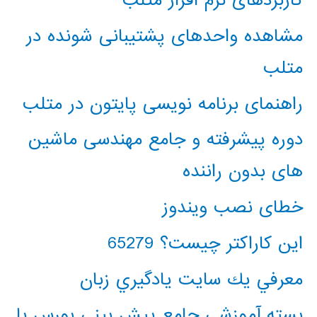
کاربردهای نرم افزار متلب
مشاهده واحدهای پشتیبانی شونده در
متلب
راهنمای برنامه نویسی پایتون در متلب
دوره پیشرفته و جامع مهندسی ماشین
های بدون راننده
خطای نصب ویندوز
این کاراکتر چیست؟ 65279
معرفي يك سايت يادگيري زبان
بسته آموزشی جامع پیش بینی بورس با