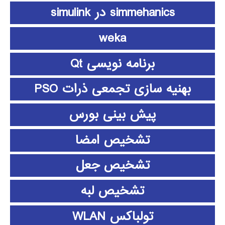
simmehanics در simulink
weka
برنامه نویسی Qt
بهنیه سازی تجمعی ذرات PSO
پیش بینی بورس
تشخیص امضا
تشخیص جعل
تشخیص لبه
تولباکس WLAN