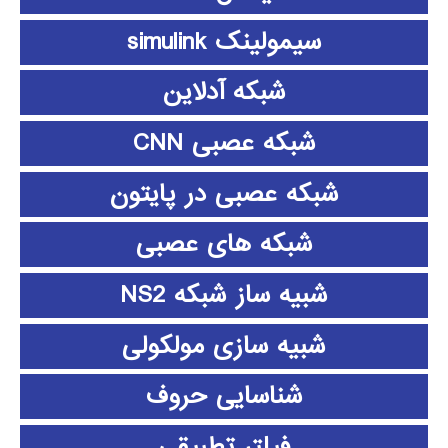
سیمولینک simulink
شبکه آدلاین
شبکه عصبی CNN
شبکه عصبی در پایتون
شبکه های عصبی
شبیه ساز شبکه NS2
شبیه سازی مولکولی
شناسایی حروف
فیلتر تطبیقی