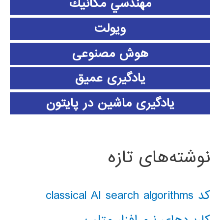
مهندسي مكانيك
ویولت
هوش مصنوعی
یادگیری عمیق
یادگیری ماشین در پایتون
نوشته‌های تازه
کد classical AI search algorithms