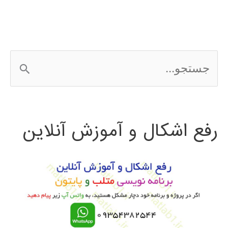
نرم‌افزار
در
متلب
ج
matlab
س
ت
رفع اشکال و آموزش آنلاین
ج
و
ب
ر
ا