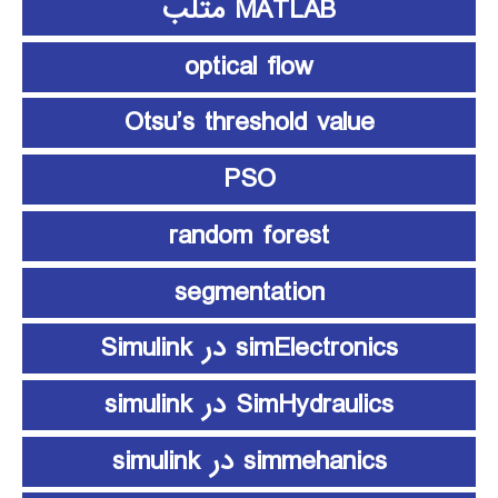
MATLAB متلب
optical flow
Otsu’s threshold value
PSO
random forest
segmentation
simElectronics در Simulink
SimHydraulics در simulink
simmehanics در simulink