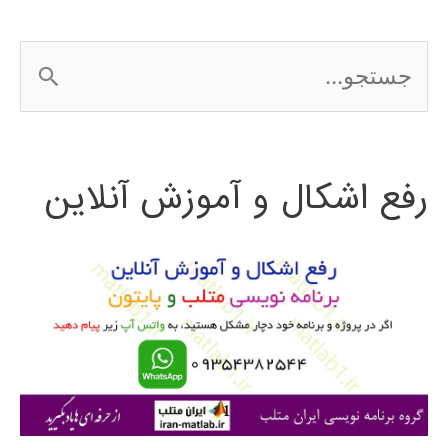
ج
س
ت
رفع اشکال و آموزش آنلاین
ج
و
ب
ر
ا
ی