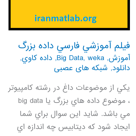
فيلم آموزشي فارسي داده بزرگ
آموزش
,
weka
,
Big Data
,
داده كاوي
,
دانلود
,
شبکه های عصبی
يكي از موضوعات داغ در رشته كامپيوتر
، موضوع داده هاي بزرگ يا big data
مي باشد. شايد اين سوال براي شما
ايجاد شود كه ديتابيس چه اندازه اي