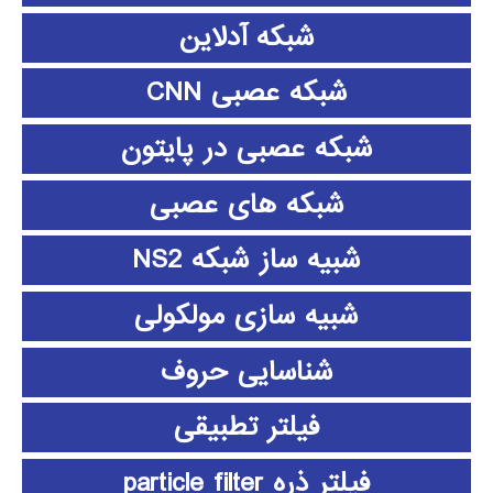
شبکه آدلاین
شبکه عصبی CNN
شبکه عصبی در پایتون
شبکه های عصبی
شبیه ساز شبکه NS2
شبیه سازی مولکولی
شناسایی حروف
فیلتر تطبیقی
فیلتر ذره particle filter