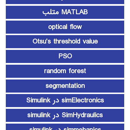
MATLAB متلب
optical flow
Otsu’s threshold value
PSO
random forest
segmentation
simElectronics در Simulink
SimHydraulics در simulink
simmehanics در simulink