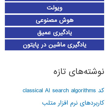
ویولت
هوش مصنوعی
یادگیری عمیق
یادگیری ماشین در پایتون
نوشته‌های تازه
کد classical AI search algorithms
کاربردهای نرم افزار متلب