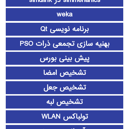
weka
برنامه نویسی Qt
بهنیه سازی تجمعی ذرات PSO
پیش بینی بورس
تشخیص امضا
تشخیص جعل
تشخیص لبه
تولباکس WLAN