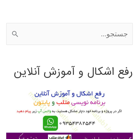
ج
س
ت
رفع اشکال و آموزش آنلاین
ج
و
ب
ر
ا