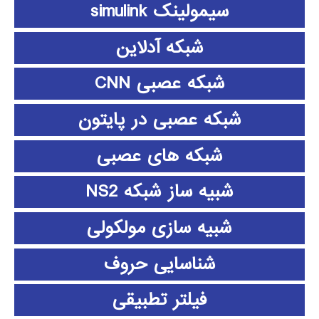
سیمولینک simulink
شبکه آدلاین
شبکه عصبی CNN
شبکه عصبی در پایتون
شبکه های عصبی
شبیه ساز شبکه NS2
شبیه سازی مولکولی
شناسایی حروف
فیلتر تطبیقی