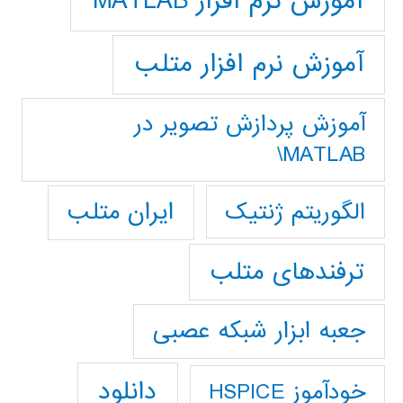
آموزش نرم افزار MATLAB
آموزش نرم افزار متلب
آموزش پردازش تصوير در
MATLAB\
ایران متلب
الگوریتم ژنتیک
ترفندهای متلب
جعبه ابزار شبکه عصبی
دانلود
خودآموز HSPICE