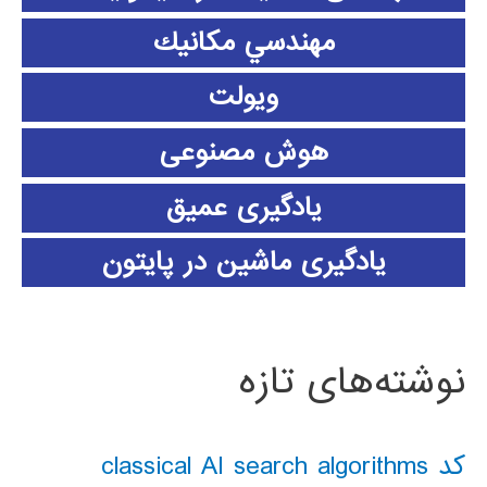
مهندسي مكانيك
ویولت
هوش مصنوعی
یادگیری عمیق
یادگیری ماشین در پایتون
نوشته‌های تازه
کد classical AI search algorithms