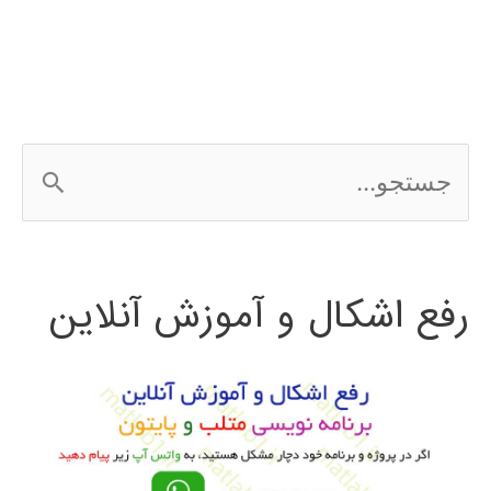
system)
در
پایتون
ج
س
ت
رفع اشکال و آموزش آنلاین
ج
و
ب
ر