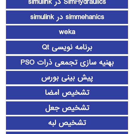
SimHydraulics در simulink
simmehanics در simulink
weka
برنامه نویسی Qt
بهنیه سازی تجمعی ذرات PSO
پیش بینی بورس
تشخیص امضا
تشخیص جعل
تشخیص لبه