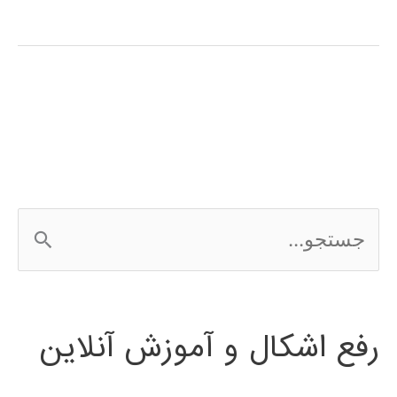
آموزشی
SimHydraulics
در
simulink
ج
س
ت
رفع اشکال و آموزش آنلاین
ج
و