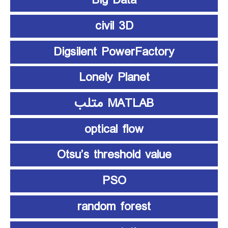
Big Data
civil 3D
Digsilent PowerFactory
Lonely Planet
MATLAB متلب
optical flow
Otsu’s threshold value
PSO
random forest