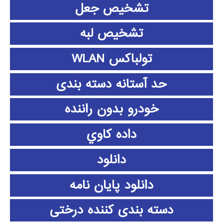
تشخیص جعل
تشخیص لبه
تولباکس WLAN
حد آستانه دسته بندی
خودرو بدون راننده
داده كاوي
دانلود
دانلود پايان نامه
دسته بندی کننده درختی