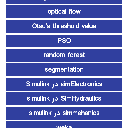
optical flow
Otsu’s threshold value
PSO
random forest
segmentation
simElectronics در Simulink
SimHydraulics در simulink
simmehanics در simulink
weka