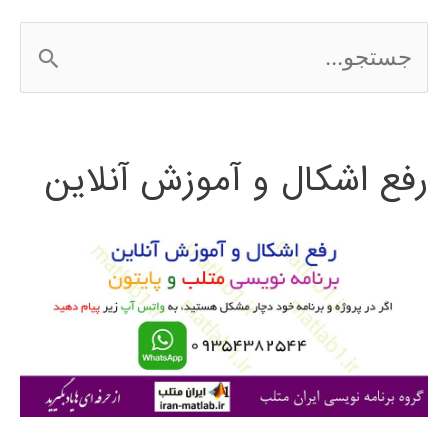
MATLAB
ج
با
س
مثال
ت
رفع اشکال و آموزش آنلاین
ج
و
ب
ر
ا
ی