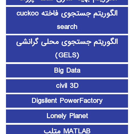
الگوریتم جستجوی فاخته cuckoo
search
الگوریتم جستجوی محلی گرانشی
(GELS)
Big Data
civil 3D
Digsilent PowerFactory
Lonely Planet
MATLAB متلب